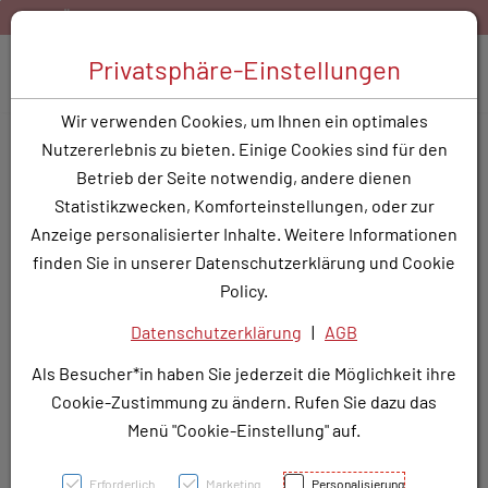
Zum Inhalt springen [AK + 0]
Zum Hauptmenü springen [AK + 1]
Zum Hauptmenü springen [AK + 2]
Zum Hauptmenü (oben rechts) springen [AK + 3]
Zum Widget-Menü rechts springen [AK + 4]
Zu den Inhalten im Fußbereich springen [AK + 5]
Gratis Versand ab 40,- EUR Warenkorbwert
Bestellen Si
Toggle 
Privatsphäre-Einstellungen
Produktsuche
Wir verwenden Cookies, um Ihnen ein optimales
XARELTO FTBL 20MG - 28
Nutzererlebnis zu bieten. Einige Cookies sind für den
Stk.
Betrieb der Seite notwendig, andere dienen
Statistikzwecken, Komforteinstellungen, oder zur
PZN: 3785846
Anzeige personalisierter Inhalte. Weitere Informationen
finden Sie in unserer Datenschutzerklärung und Cookie
Policy.
Datenschutzerklärung
|
AGB
Als Besucher*in haben Sie jederzeit die Möglichkeit ihre
Cookie-Zustimmung zu ändern. Rufen Sie dazu das
Menü "Cookie-Einstellung" auf.
Erforderlich
Marketing
Personalisierung