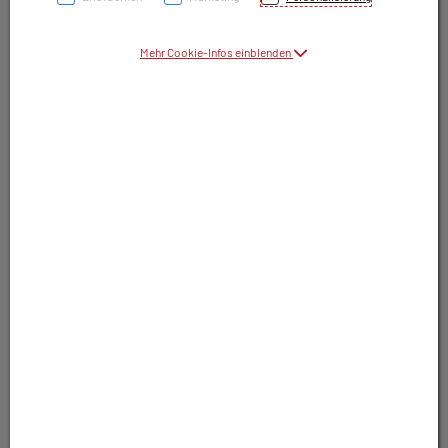
Symbolbild(er)
Mehr Cookie-Infos einblenden
110,05 EUR
28 Stk. / Einheit
inkl. 10% MwSt.
In Apotheke lagernd. Sofort lieferbar.
In Wunschliste legen
Produkt darf nur auf Rezept abgegeben
werden. Nutzen Sie unsere Rezeptanfrage.