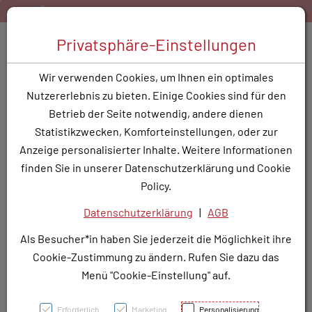
Zum Inhalt springen [AK + 0]
Zum Hauptmenü springen [AK + 1]
Zum Hauptmenü springen [AK + 2]
Zum Hauptmenü (oben rechts) springen [AK + 3]
Zum Widget-Menü rechts springen [AK + 4]
Zu den Inhalten im Fußbereich springen [AK + 5]
rreich:
Gratis Versand ab 40,- EUR Warenkorbwert
Best
Toggle 
Privatsphäre-Einstellungen
Produktsuche
Wir verwenden Cookies, um Ihnen ein optimales
Sie sind bereits Kunde? Dann loggen Sie sich mit
Nutzererlebnis zu bieten. Einige Cookies sind für den
Ihren Daten ein.
Betrieb der Seite notwendig, andere dienen
Statistikzwecken, Komforteinstellungen, oder zur
Anzeige personalisierter Inhalte. Weitere Informationen
Schön, Sie begrüßen zu dürfen.
finden Sie in unserer Datenschutzerklärung und Cookie
Loggen Sie sich mit Ihren
Policy.
Benutzerdaten ein
Datenschutzerklärung
|
AGB
Verwenden Sie dazu die E-Mail-Adresse und das Passwort
Als Besucher*in haben Sie jederzeit die Möglichkeit ihre
Ihrer Anmeldung.
Cookie-Zustimmung zu ändern. Rufen Sie dazu das
Menü "Cookie-Einstellung" auf.
Erforderlich
Marketing
Personalisierung
E-Mail-Adresse
*