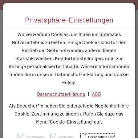
Zum Inhalt springen [AK + 0]
Zum Hauptmenü springen [AK + 1]
Zum Hauptmenü springen [AK + 2]
Zum Hauptmenü (oben rechts) springen [AK + 3]
Zum Widget-Menü rechts springen [AK + 4]
Zu den Inhalten im Fußbereich springen [AK + 5]
Österreich:
Gratis Versand ab 40,- EUR Warenkorbwert
Toggle 
Privatsphäre-Einstellungen
Produktsuche
Wir verwenden Cookies, um Ihnen ein optimales
Streitschlichtungsstelle
Nutzererlebnis zu bieten. Einige Cookies sind für den
Betrieb der Seite notwendig, andere dienen
Verbraucher haben die Möglichkeit, Beschwerden an die
Statistikzwecken, Komforteinstellungen, oder zur
Online-Streitbeilegungsplattform der EU zu richten:
Anzeige personalisierter Inhalte. Weitere Informationen
https://consumer-redress.ec.europa.eu/index_de
finden Sie in unserer Datenschutzerklärung und Cookie
Policy.
Datenschutzerklärung
|
AGB
Als Besucher*in haben Sie jederzeit die Möglichkeit ihre
Cookie-Zustimmung zu ändern. Rufen Sie dazu das
Menü "Cookie-Einstellung" auf.
Erforderlich
Marketing
Personalisierung