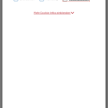
Mehr Cookie-Infos einblenden
Abholung, Zustellung, Versand
Entscheiden Sie selbst innerhalb vom Warenkorb.
Bequem bezahlen
Per Kreditkarte, Überweisung und mehr