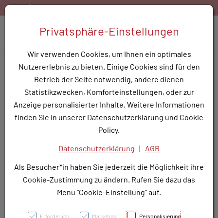
Zum Inhalt springen [AK + 0]
Zum Hauptmenü springen [AK + 1]
Zum Hauptmenü springen [AK + 2]
Zum Hauptmenü (oben rechts) springen [AK + 3]
Zum Widget-Menü rechts springen [AK + 4]
Zu den Inhalten im Fußbereich springen [AK + 5]
sand ab 40,- EUR Warenkorbwert
Bestellen Sie gerne pe
Toggle 
Privatsphäre-Einstellungen
Produktsuche
Wir verwenden Cookies, um Ihnen ein optimales
VITALIPID IKONZ ERW AMP
Nutzererlebnis zu bieten. Einige Cookies sind für den
10ML
Betrieb der Seite notwendig, andere dienen
Statistikzwecken, Komforteinstellungen, oder zur
PZN: 3779455
Anzeige personalisierter Inhalte. Weitere Informationen
finden Sie in unserer Datenschutzerklärung und Cookie
Policy.
Datenschutzerklärung
|
AGB
Als Besucher*in haben Sie jederzeit die Möglichkeit ihre
Cookie-Zustimmung zu ändern. Rufen Sie dazu das
Menü "Cookie-Einstellung" auf.
Erforderlich
Marketing
Personalisierung