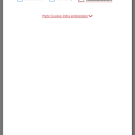
Symbolbild(er)
Mehr Cookie-Infos einblenden
88,80 EUR
10 Stk. / Einheit
inkl. 10% MwSt.
In Apotheke nicht lagernd. Trotzdem
bestellbar.
In Wunschliste legen
Produkt darf nur auf Rezept abgegeben
werden. Nutzen Sie unsere Rezeptanfrage.