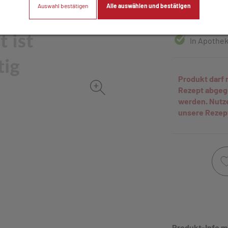
Auswahl bestätigen
Alle auswählen und bestätigen
60 Stk. / Einhei
In Apothek
Produkt darf 
Rezept abge
werden. Nutz
unsere Rezep
Produkt-Info m