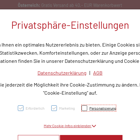
ch:
Gratis Versand ab 40,- EUR Warenkorbwert
Privatsphäre-Einstellungen
hnen ein optimales Nutzererlebnis zu bieten. Einige Cookies si
tatistikzwecken, Komforteinstellungen, oder zur Anzeige person
flege
Medizinische Hilfsmittel
Tipps & Wissen
Service
Unser
ationen finden Sie in unserer Datenschutzerklärung und Cookie 
Datenschutzerklärung
|
AGB
SYCR
ie jederzeit die Möglichkeit ihre Cookie-Zustimmung zu ändern.
5MG
"Cookie-Einstellung" auf.
Erforderlich
Marketing
Personalisierung
PZN: 3775196
Mehr Cookie-Infos einblenden
232,65 