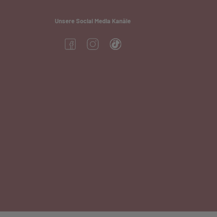
Unsere Social Media Kanäle
(öffnet in neuem Tab)
(öffnet in neuem Tab)
(öffnet in neuem Tab)
neuem Tab)