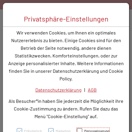
Zum Inhalt springen [AK + 0]
Zum Hauptmenü springen [AK + 1]
Zum Hauptmenü springen [AK + 2]
Zum Hauptmenü (oben rechts) springen [AK + 3]
Zum Widget-Menü rechts springen [AK + 4]
Zu den Inhalten im Fußbereich springen [AK + 5]
Bestellen Sie gerne per Mail unter
service@rotunde.at
Toggle 
Privatsphäre-Einstellungen
Produktsuche
Wir verwenden Cookies, um Ihnen ein optimales
SONNENMOOR NIERMISON
Nutzererlebnis zu bieten. Einige Cookies sind für den
8X100ML, 800 Milliliter
Betrieb der Seite notwendig, andere dienen
Statistikzwecken, Komforteinstellungen, oder zur
PZN: 3633674
Anzeige personalisierter Inhalte. Weitere Informationen
finden Sie in unserer Datenschutzerklärung und Cookie
Policy.
Datenschutzerklärung
|
AGB
Als Besucher*in haben Sie jederzeit die Möglichkeit ihre
Cookie-Zustimmung zu ändern. Rufen Sie dazu das
Menü "Cookie-Einstellung" auf.
Erforderlich
Marketing
Personalisierung