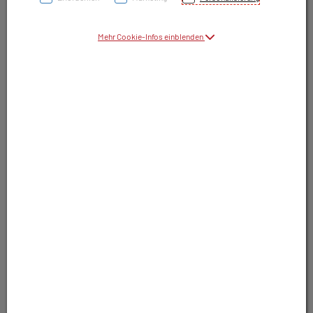
Symbolbild(er)
Mehr Cookie-Infos einblenden
13,– EUR
28 Stk. / Einheit
inkl. 10% MwSt.
In Apotheke nicht lagernd. Trotzdem
bestellbar.
In Wunschliste legen
Produkt darf nur auf Rezept abgegeben
werden. Nutzen Sie unsere Rezeptanfrage.