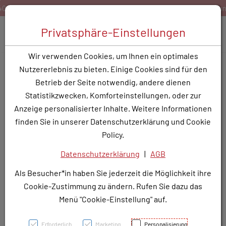
Zum Inhalt springen [AK + 0]
Zum Hauptmenü springen [AK + 1]
Zum Hauptmenü springen [AK + 2]
Zum Hauptmenü (oben rechts) springen [AK + 3]
Zum Widget-Menü rechts springen [AK + 4]
Zu den Inhalten im Fußbereich springen [AK + 5]
Bestellen Sie gerne per Mail unter
service@rotunde.at
Toggle 
Privatsphäre-Einstellungen
Produktsuche
Wir verwenden Cookies, um Ihnen ein optimales
SERTRALIN VIA FTBL
Nutzererlebnis zu bieten. Einige Cookies sind für den
50MG
Betrieb der Seite notwendig, andere dienen
Statistikzwecken, Komforteinstellungen, oder zur
PZN: 3780139
Anzeige personalisierter Inhalte. Weitere Informationen
finden Sie in unserer Datenschutzerklärung und Cookie
Policy.
Datenschutzerklärung
|
AGB
Als Besucher*in haben Sie jederzeit die Möglichkeit ihre
Cookie-Zustimmung zu ändern. Rufen Sie dazu das
Menü "Cookie-Einstellung" auf.
Erforderlich
Marketing
Personalisierung