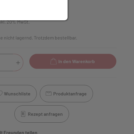
R
nkl. 20% MwSt.
e nicht lagernd. Trotzdem bestellbar.
In den Warenkorb
Wunschliste
Produktanfrage
Rezept anfragen
it Freunden teilen