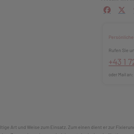
Facebook
X (#[
Persönliche
Rufen Sie un
+43 1 7
oder Mail an
tige Art und Weise zum Einsatz. Zum einen dient er zur Fixieru