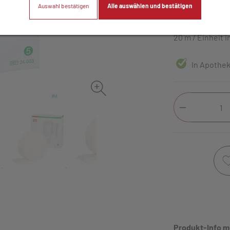
Auswahl bestätigen
Alle auswählen und bestätigen
12,– EU
20 m / Einheit
i
In Apothek
Produkt-Info m