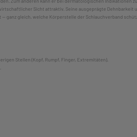
den. Zum anderen kann er bei dermatologischen Indikationen z
rtschaftlicher Sicht attraktiv. Seine ausgeprägte Dehnbarkeit u
 -- ganz gleich, welche Körperstelle der Schlauchverband schütz
rigen Stellen (Kopf, Rumpf, Finger, Extremitäten).
.