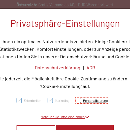
Bestellen Sie gerne per Mail unter
service@rotunde.at
Privatsphäre-Einstellungen
hnen ein optimales Nutzererlebnis zu bieten. Einige Cookies si
tatistikzwecken, Komforteinstellungen, oder zur Anzeige person
flege
Medizinische Hilfsmittel
Tipps & Wissen
Service
Unser
ationen finden Sie in unserer Datenschutzerklärung und Cookie 
Datenschutzerklärung
|
AGB
Schla
ie jederzeit die Möglichkeit ihre Cookie-Zustimmung zu ändern.
5,5cm
"Cookie-Einstellung" auf.
Schen
Erforderlich
Marketing
Personalisierung
Mehr Cookie-Infos einblenden
PZN: 1243868