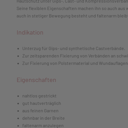
Hautschutz unter Gips-, Cast- und Kompressionsverbän
Seine flexiblen Eigenschaften machen ihn so auch aus wi
auch in stetiger Bewegung besteht und faltenarm bleibt
Indikation
Unterzug für Gips- und synthetische Castverbände.
Zur zeitsparenden Fixierung von Verbänden an schwie
Zur Fixierung von Polstermaterial und Wundauflagen
Eigenschaften
nahtlos gestrickt
gut hautverträglich
aus feinen Garnen
dehnbar in der Breite
faltenarm anzulegen