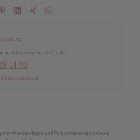
creator\plugin\share\core\structs\SocialSharingServiceSettings
Pinterest
LinkedIn
Xing
WhatsApp (#[creator\plugin\share\core\s
 Beratung
s an, wir sind gerne für Sie da.
28 01 93
:
orders@rotunde.at
ng von Wundauflagen und Polstermaterial sowie als