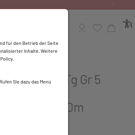
Profil
Wunschliste
Warenkorb
nd für den Betrieb der Seite
alisierter Inhalte. Weitere
e Apotheke
Policy.
uchverband Tg Gr 5
 Rufen Sie dazu das Menü
 Arm,unter-
kel,ki.bein 20m