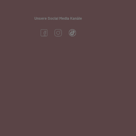
Unsere Social Media Kanäle
(öffnet in neuem Tab)
(öffnet in neuem Tab)
(öffnet in neuem Tab)
neuem Tab)