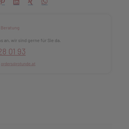
creator\plugin\share\core\structs\SocialSharingServiceSettings
Pinterest
LinkedIn
Xing
WhatsApp (#[creator\plugin\share\core\s
 Beratung
s an, wir sind gerne für Sie da.
28 01 93
:
orders@rotunde.at