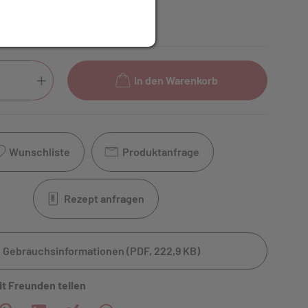
 lagernd. Sofort lieferbar.
In den Warenkorb
Wunschliste
Produktanfrage
Rezept anfragen
Gebrauchsinformationen (PDF, 222,9 KB)
it Freunden teilen