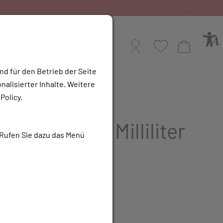
Profil
Wunschliste
Warenkorb
nd für den Betrieb der Seite
alisierter Inhalte. Weitere
e Apotheke
Policy.
WEN TR, 30 Milliliter
 Rufen Sie dazu das Menü
UR
inkl. 10% MwSt.