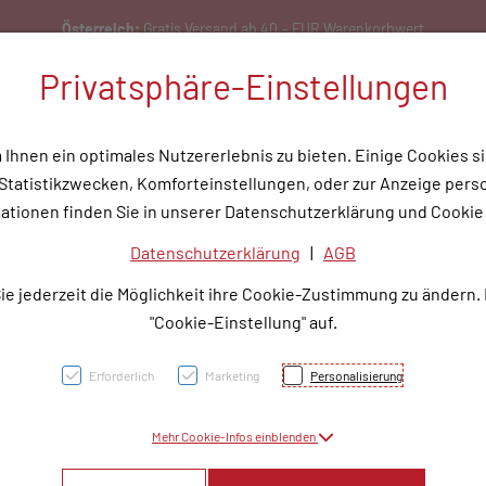
Österreich:
Gratis Versand ab 40,- EUR Warenkorbwert
Privatsphäre-Einstellungen
hnen ein optimales Nutzererlebnis zu bieten. Einige Cookies si
tatistikzwecken, Komforteinstellungen, oder zur Anzeige person
flege
Medizinische Hilfsmittel
Tipps & Wissen
Service
Unser
ationen finden Sie in unserer Datenschutzerklärung und Cookie 
Datenschutzerklärung
|
AGB
OTOVO
ie jederzeit die Möglichkeit ihre Cookie-Zustimmung zu ändern.
"Cookie-Einstellung" auf.
PZN: 3764672
Erforderlich
Marketing
Personalisierung
16,50 E
Mehr Cookie-Infos einblenden
30 ml / Einheit