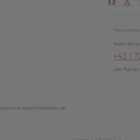
Facebook
X (#[
Persönliche
Rufen Sie un
+43 1 7
oder Mail an
schen Arzneimittelbildern ab.