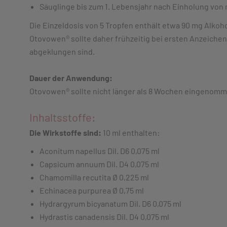
Säuglinge bis zum 1. Lebensjahr nach Einholung von
Die Einzeldosis von 5 Tropfen enthält etwa 90 mg Alkoh
Otovowen® sollte daher frühzeitig bei ersten Anzeiche
abgeklungen sind.
Dauer der Anwendung:
Otovowen® sollte nicht länger als 8 Wochen eingenomm
Inhaltsstoffe:
Die Wirkstoffe sind:
10 ml enthalten:
Aconitum napellus Dil. D6 0,075 ml
Capsicum annuum Dil. D4 0,075 ml
Chamomilla recutita Ø 0,225 ml
Echinacea purpurea Ø 0,75 ml
Hydrargyrum bicyanatum Dil. D6 0,075 ml
Hydrastis canadensis Dil. D4 0,075 ml