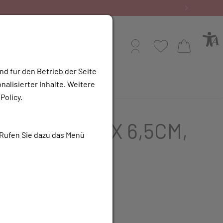
Profil
Wunschliste
Warenkorb
nd für den Betrieb der Seite
alisierter Inhalte. Weitere
e Apotheke
Policy.
E POST OP 5X 6,5CM,
 Rufen Sie dazu das Menü
ck
R