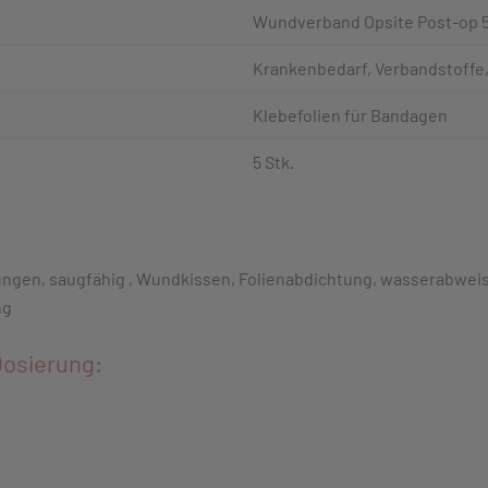
Wundverband Opsite Post-op 5
Krankenbedarf, Verbandstoffe,
Klebefolien für Bandagen
5 Stk.
zungen, saugfähig , Wundkissen, Folienabdichtung, wasserabweis
ng
osierung: