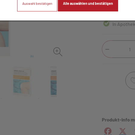
Auswahl bestätigen
Alle auswählen und bestätigen
5 Stk. / Einheit
In Apothek
Produkt-Info m
Facebook
X (#[