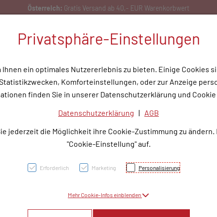
Bestellen Sie gerne per Mail unter
service@rotunde.at
Privatsphäre-Einstellungen
hnen ein optimales Nutzererlebnis zu bieten. Einige Cookies si
tatistikzwecken, Komforteinstellungen, oder zur Anzeige person
flege
Medizinische Hilfsmittel
Tipps & Wissen
Service
Unser
ationen finden Sie in unserer Datenschutzerklärung und Cookie 
Datenschutzerklärung
|
AGB
OPSIT
ie jederzeit die Möglichkeit ihre Cookie-Zustimmung zu ändern.
5 Stü
"Cookie-Einstellung" auf.
Erforderlich
Marketing
Personalisierung
PZN: 1713475
Mehr Cookie-Infos einblenden
8,45 EU