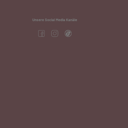
Unsere Social Media Kanäle
(öffnet in neuem Tab)
(öffnet in neuem Tab)
(öffnet in neuem Tab)
neuem Tab)