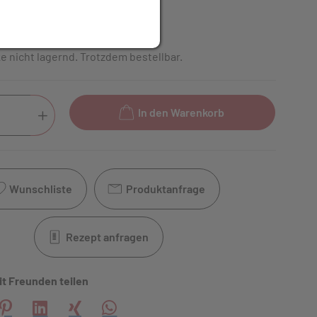
inkl. 20% MwSt.
e nicht lagernd. Trotzdem bestellbar.
In den Warenkorb
Wunschliste
Produktanfrage
Rezept anfragen
it Freunden teilen
creator\plugin\share\core\structs\SocialSharingServiceSettings
Pinterest
LinkedIn
Xing
WhatsApp (#[creator\plugin\share\core\s