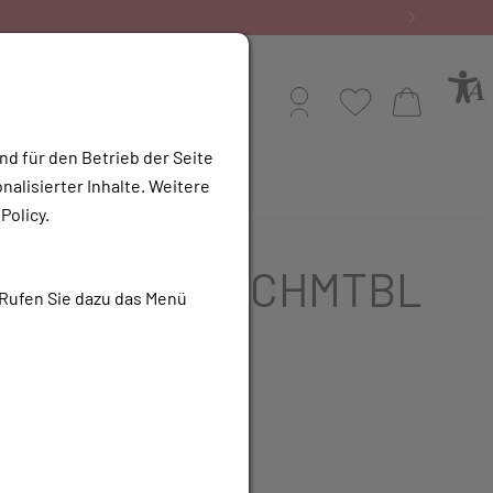
Profil
Wunschliste
Warenkorb
nd für den Betrieb der Seite
alisierter Inhalte. Weitere
e Apotheke
Policy.
ZAPIN BLU SCHMTBL
 Rufen Sie dazu das Menü
UR