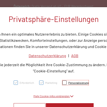
Österreich:
Gratis Versand ab 40,- EUR Warenkorbwert
Privatsphäre-Einstellungen
hnen ein optimales Nutzererlebnis zu bieten. Einige Cookies si
tatistikzwecken, Komforteinstellungen, oder zur Anzeige person
flege
Medizinische Hilfsmittel
Tipps & Wissen
Service
Unser
ationen finden Sie in unserer Datenschutzerklärung und Cookie 
Datenschutzerklärung
|
AGB
OLAN
ie jederzeit die Möglichkeit ihre Cookie-Zustimmung zu ändern.
10MG
"Cookie-Einstellung" auf.
Erforderlich
Marketing
Personalisierung
PZN: 3785042
Mehr Cookie-Infos einblenden
31,50 E