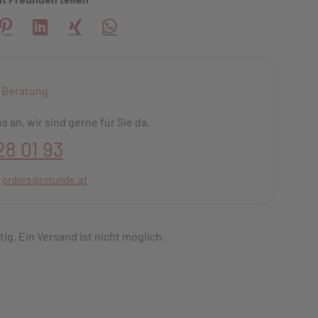
creator\plugin\share\core\structs\SocialSharingServiceSettings
Pinterest
LinkedIn
Xing
WhatsApp (#[creator\plugin\share\core\s
 Beratung
s an, wir sind gerne für Sie da.
28 01 93
:
orders@rotunde.at
tig. Ein Versand ist nicht möglich.