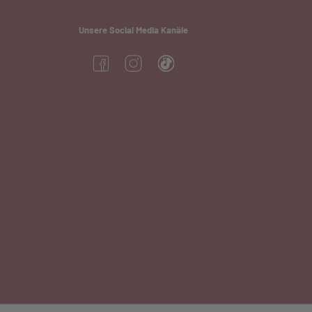
Unsere Social Media Kanäle
(öffnet in neuem Tab)
(öffnet in neuem Tab)
(öffnet in neuem Tab)
neuem Tab)