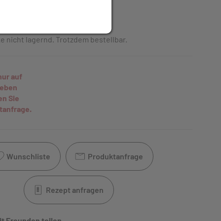
t
inkl. 10% MwSt.
e nicht lagernd. Trotzdem bestellbar.
nur auf
geben
en Sie
tanfrage.
Wunschliste
Produktanfrage
Rezept anfragen
it Freunden teilen