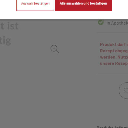
Auswahl bestätigen
Alle auswählen und bestätigen
28 Stk. / Einhei
In Apothek
Produkt darf 
Rezept abge
werden. Nutz
unsere Rezep
Produkt-Info m