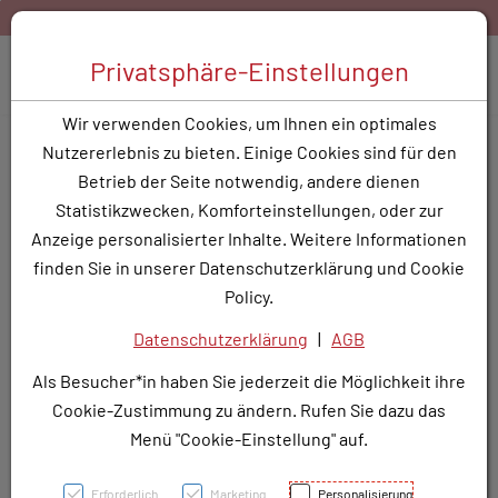
Zum Inhalt springen [AK + 0]
Zum Hauptmenü springen [AK + 1]
Zum Hauptmenü springen [AK + 2]
Zum Hauptmenü (oben rechts) springen [AK + 3]
Zum Widget-Menü rechts springen [AK + 4]
Zu den Inhalten im Fußbereich springen [AK + 5]
Österreich:
Gratis Versand ab 40,- EUR Warenkorbwert
Toggle 
Privatsphäre-Einstellungen
Produktsuche
Wir verwenden Cookies, um Ihnen ein optimales
Molaxole Pulver
Nutzererlebnis zu bieten. Einige Cookies sind für den
lösung.z.einnehmen
Betrieb der Seite notwendig, andere dienen
Beutel 50st
Statistikzwecken, Komforteinstellungen, oder zur
Anzeige personalisierter Inhalte. Weitere Informationen
finden Sie in unserer Datenschutzerklärung und Cookie
PZN: 3761136
Policy.
Datenschutzerklärung
|
AGB
Als Besucher*in haben Sie jederzeit die Möglichkeit ihre
Cookie-Zustimmung zu ändern. Rufen Sie dazu das
Menü "Cookie-Einstellung" auf.
Erforderlich
Marketing
Personalisierung