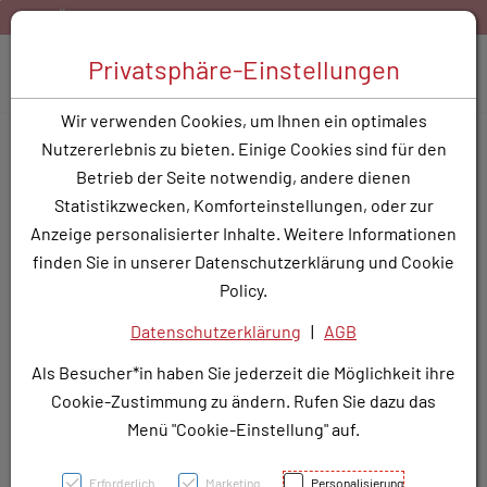
Zum Inhalt springen [AK + 0]
Zum Hauptmenü springen [AK + 1]
Zum Hauptmenü springen [AK + 2]
Zum Hauptmenü (oben rechts) springen [AK + 3]
Zum Widget-Menü rechts springen [AK + 4]
Zu den Inhalten im Fußbereich springen [AK + 5]
Versand ab 40,- EUR Warenkorbwert
Bestellen Sie gerne 
Toggle 
Privatsphäre-Einstellungen
Produktsuche
Wir verwenden Cookies, um Ihnen ein optimales
MESAGRAN RET GRAN
Nutzererlebnis zu bieten. Einige Cookies sind für den
3000MG BTL
Betrieb der Seite notwendig, andere dienen
Statistikzwecken, Komforteinstellungen, oder zur
PZN: 3784947
Anzeige personalisierter Inhalte. Weitere Informationen
finden Sie in unserer Datenschutzerklärung und Cookie
Policy.
Datenschutzerklärung
|
AGB
Als Besucher*in haben Sie jederzeit die Möglichkeit ihre
Cookie-Zustimmung zu ändern. Rufen Sie dazu das
Menü "Cookie-Einstellung" auf.
Erforderlich
Marketing
Personalisierung