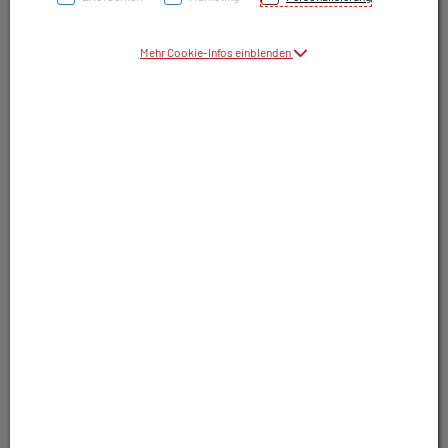
Symbolbild(er)
Mehr Cookie-Infos einblenden
64,60 EUR
1 Stk. / Einheit
inkl. 20% MwSt.
In Apotheke nicht lagernd. Trotzdem
bestellbar.
In Wunschliste legen
In den Warenkorb