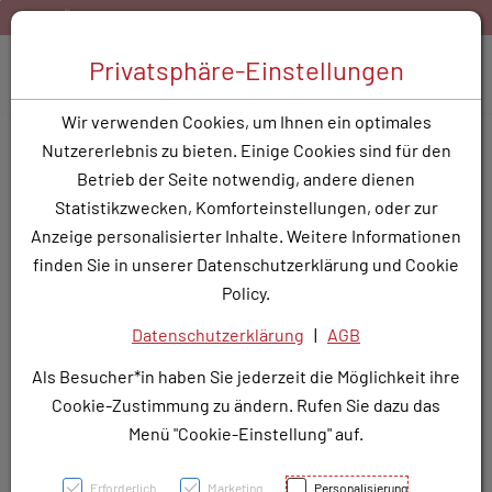
Zum Inhalt springen [AK + 0]
Zum Hauptmenü springen [AK + 1]
Zum Hauptmenü springen [AK + 2]
Zum Hauptmenü (oben rechts) springen [AK + 3]
Zum Widget-Menü rechts springen [AK + 4]
Zu den Inhalten im Fußbereich springen [AK + 5]
h:
Gratis Versand ab 40,- EUR Warenkorbwert
Bestellen
Toggle 
Privatsphäre-Einstellungen
Produktsuche
Wir verwenden Cookies, um Ihnen ein optimales
MEPILEX AG 20X20CM - 1
Nutzererlebnis zu bieten. Einige Cookies sind für den
Stk.
Betrieb der Seite notwendig, andere dienen
Statistikzwecken, Komforteinstellungen, oder zur
PZN: 3692435
Anzeige personalisierter Inhalte. Weitere Informationen
finden Sie in unserer Datenschutzerklärung und Cookie
Policy.
Datenschutzerklärung
|
AGB
Als Besucher*in haben Sie jederzeit die Möglichkeit ihre
Cookie-Zustimmung zu ändern. Rufen Sie dazu das
Menü "Cookie-Einstellung" auf.
Erforderlich
Marketing
Personalisierung