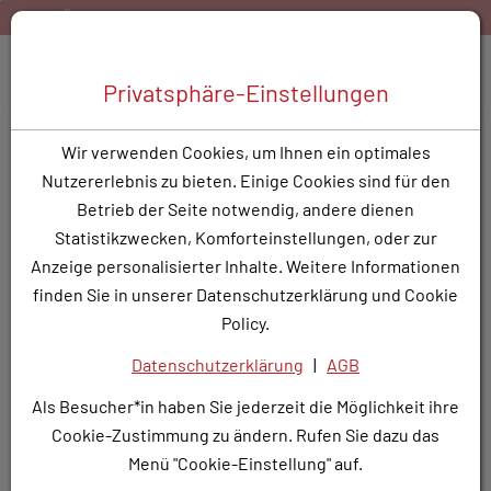
Zum Inhalt springen [AK + 0]
Zum Hauptmenü springen [AK + 1]
Zum Hauptmenü springen [AK + 2]
Zum Hauptmenü (oben rechts) springen [AK + 3]
Zum Widget-Menü rechts springen [AK + 4]
Zu den Inhalten im Fußbereich springen [AK + 5]
b 40,- EUR Warenkorbwert
Bestellen Sie gerne per Mail 
Toggle 
Privatsphäre-Einstellungen
Produktsuche
LUTAMAX KPS 20MG
Wir verwenden Cookies, um Ihnen ein optimales
QUART.PKG, 90 Stück
Nutzererlebnis zu bieten. Einige Cookies sind für den
Betrieb der Seite notwendig, andere dienen
PZN: 3735239
Statistikzwecken, Komforteinstellungen, oder zur
Anzeige personalisierter Inhalte. Weitere Informationen
finden Sie in unserer Datenschutzerklärung und Cookie
Policy.
Datenschutzerklärung
|
AGB
Als Besucher*in haben Sie jederzeit die Möglichkeit ihre
Cookie-Zustimmung zu ändern. Rufen Sie dazu das
Menü "Cookie-Einstellung" auf.