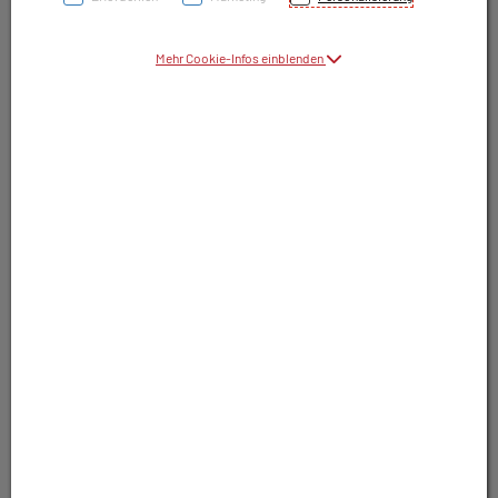
Symbolbild(er)
Mehr Cookie-Infos einblenden
11,35 EUR
7 Stk. / Einheit
inkl. 10% MwSt.
In Apotheke lagernd. Sofort lieferbar.
In Wunschliste legen
Produkt darf nur auf Rezept abgegeben
werden. Nutzen Sie unsere Rezeptanfrage.