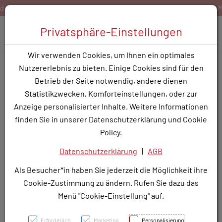
Zum Inhalt springen [AK + 0]
Zum Hauptmenü springen [AK + 1]
Zum Hauptmenü springen [AK + 2]
Zum Hauptmenü (oben rechts) springen [AK + 3]
Zum Widget-Menü rechts springen [AK + 4]
Zu den Inhalten im Fußbereich springen [AK + 5]
Bestellen Sie gerne per Mail unter
service@rotunde.at
Toggle 
Privatsphäre-Einstellungen
Produktsuche
Wir verwenden Cookies, um Ihnen ein optimales
LEVOFLOXACIN 1A FTBL
Nutzererlebnis zu bieten. Einige Cookies sind für den
250MG
Betrieb der Seite notwendig, andere dienen
Statistikzwecken, Komforteinstellungen, oder zur
PZN: 3773659
Anzeige personalisierter Inhalte. Weitere Informationen
finden Sie in unserer Datenschutzerklärung und Cookie
Policy.
Datenschutzerklärung
|
AGB
Als Besucher*in haben Sie jederzeit die Möglichkeit ihre
Cookie-Zustimmung zu ändern. Rufen Sie dazu das
Menü "Cookie-Einstellung" auf.
Erforderlich
Marketing
Personalisierung