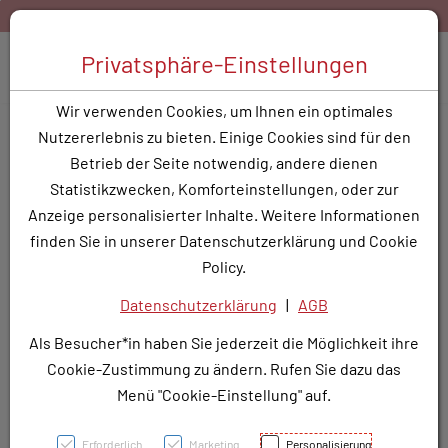
Zum Inhalt springen [AK + 0]
Zum Hauptmenü springen [AK + 1]
Zum Hauptmenü springen [AK + 2]
Zum Hauptmenü (oben rechts) springen [AK + 3]
Zum Widget-Menü rechts springen [AK + 4]
Zu den Inhalten im Fußbereich springen [AK + 5]
Bestellen Sie gerne per Mail unter
service@rotunde.at
Toggle 
Privatsphäre-Einstellungen
Produktsuche
Wir verwenden Cookies, um Ihnen ein optimales
Lectranal® 80mg Kapseln,
Nutzererlebnis zu bieten. Einige Cookies sind für den
60 Stück
Betrieb der Seite notwendig, andere dienen
Statistikzwecken, Komforteinstellungen, oder zur
PZN: 3701938
Anzeige personalisierter Inhalte. Weitere Informationen
finden Sie in unserer Datenschutzerklärung und Cookie
Policy.
Datenschutzerklärung
|
AGB
Als Besucher*in haben Sie jederzeit die Möglichkeit ihre
Cookie-Zustimmung zu ändern. Rufen Sie dazu das
Menü "Cookie-Einstellung" auf.
Erforderlich
Marketing
Personalisierung