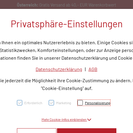
Privatsphäre-Einstellungen
hnen ein optimales Nutzererlebnis zu bieten. Einige Cookies si
tatistikzwecken, Komforteinstellungen, oder zur Anzeige person
flege
Medizinische Hilfsmittel
Tipps & Wissen
Service
Unser
ationen finden Sie in unserer Datenschutzerklärung und Cookie 
Datenschutzerklärung
|
AGB
Forti
ie jederzeit die Möglichkeit ihre Cookie-Zustimmung zu ändern.
Vitalf
"Cookie-Einstellung" auf.
Erforderlich
Marketing
Personalisierung
PZN: 3664829
Mehr Cookie-Infos einblenden
18,50 E