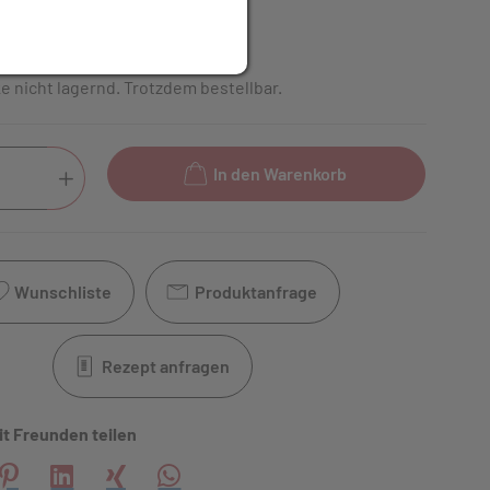
inkl. 20% MwSt.
e nicht lagernd. Trotzdem bestellbar.
In den Warenkorb
Wunschliste
Produktanfrage
Rezept anfragen
it Freunden teilen
creator\plugin\share\core\structs\SocialSharingServiceSettings
Pinterest
LinkedIn
Xing
WhatsApp (#[creator\plugin\share\core\s