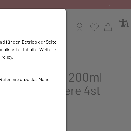
Bestellen Sie gerne per Mail unter
service@rotunde.at
Profil
Wunschliste
Warenkorb
nd für den Betrieb der Seite
alisierter Inhalte. Weitere
e Apotheke
Policy.
mel/complete 200ml
 Rufen Sie dazu das Menü
lasche Erdbeere 4st
UR