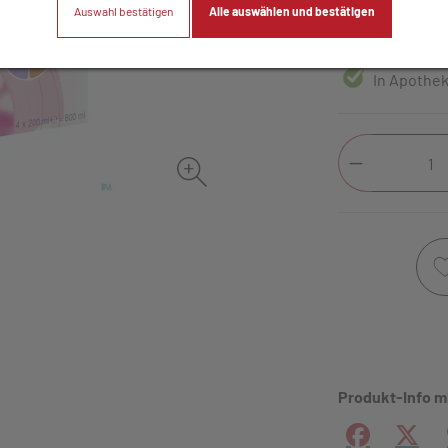
Auswahl bestätigen
Alle auswählen und bestätigen
4 Stk. / Einheit
In Apothek
Produkt-Info m
Facebook
X (#[