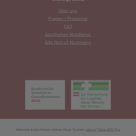
Über uns
Fragen / Probleme
FAQ
Apotheken Notdienst
Alle Notruf-Nummern
(öffnet in neuem Tab)
(öffnet in 
Webseite & Apotheken-Online-Shop-System:
eboxx® Shop APO-Pro