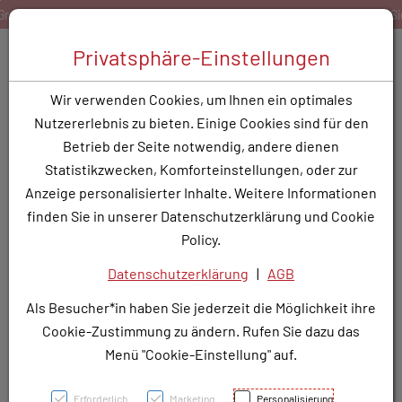
Zum Inhalt springen [AK + 0]
Zum Hauptmenü springen [AK + 1]
Zum Hauptmenü springen [AK + 2]
Zum Hauptmenü (oben rechts) springen [AK + 3]
Zum Widget-Menü rechts springen [AK + 4]
Zu den Inhalten im Fußbereich springen [AK + 5]
rbwert
Bestellen Sie gerne per Mail unter
service@rotun
Toggle 
Privatsphäre-Einstellungen
Produktsuche
Wir verwenden Cookies, um Ihnen ein optimales
EPLERENON GEN FTBL
Nutzererlebnis zu bieten. Einige Cookies sind für den
50MG
Betrieb der Seite notwendig, andere dienen
Statistikzwecken, Komforteinstellungen, oder zur
PZN: 3788460
Anzeige personalisierter Inhalte. Weitere Informationen
finden Sie in unserer Datenschutzerklärung und Cookie
Policy.
Datenschutzerklärung
|
AGB
Als Besucher*in haben Sie jederzeit die Möglichkeit ihre
Cookie-Zustimmung zu ändern. Rufen Sie dazu das
Menü "Cookie-Einstellung" auf.
Erforderlich
Marketing
Personalisierung