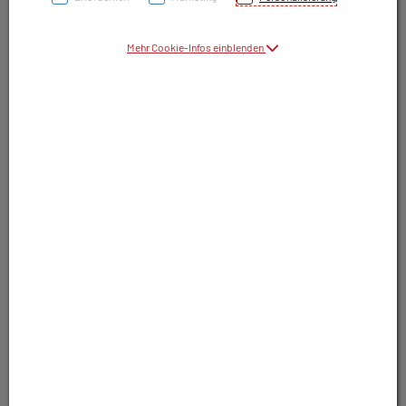
Symbolbild(er)
Mehr Cookie-Infos einblenden
35,15 EUR
30 Stk. / Einheit
inkl. 10% MwSt.
In Apotheke lagernd. Sofort lieferbar.
In Wunschliste legen
Produkt darf nur auf Rezept abgegeben
werden. Nutzen Sie unsere Rezeptanfrage.