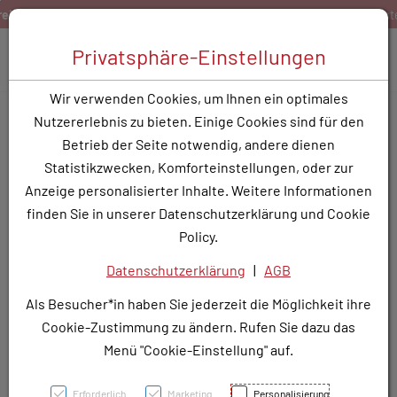
Zum Inhalt springen [AK + 0]
Zum Hauptmenü springen [AK + 1]
Zum Hauptmenü springen [AK + 2]
Zum Hauptmenü (oben rechts) springen [AK + 3]
Zum Widget-Menü rechts springen [AK + 4]
Zu den Inhalten im Fußbereich springen [AK + 5]
arenkorbwert
Bestellen Sie gerne per Mail unter
service
Toggle 
Privatsphäre-Einstellungen
Produktsuche
Wir verwenden Cookies, um Ihnen ein optimales
ELIQUIS FTBL 2,5MG - 10
Nutzererlebnis zu bieten. Einige Cookies sind für den
Stk.
Betrieb der Seite notwendig, andere dienen
Statistikzwecken, Komforteinstellungen, oder zur
PZN: 3779691
Anzeige personalisierter Inhalte. Weitere Informationen
finden Sie in unserer Datenschutzerklärung und Cookie
Policy.
Datenschutzerklärung
|
AGB
Als Besucher*in haben Sie jederzeit die Möglichkeit ihre
Cookie-Zustimmung zu ändern. Rufen Sie dazu das
Menü "Cookie-Einstellung" auf.
Erforderlich
Marketing
Personalisierung