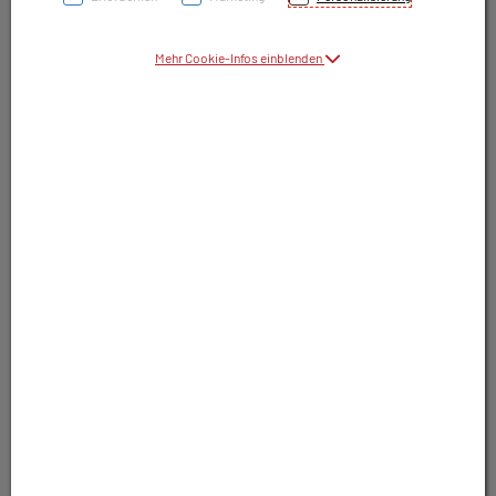
Symbolbild(er)
Mehr Cookie-Infos einblenden
20,50 EUR
10 Stk. / Einheit
inkl. 10% MwSt.
In Apotheke nicht lagernd. Trotzdem
bestellbar.
In Wunschliste legen
Produkt darf nur auf Rezept abgegeben
werden. Nutzen Sie unsere Rezeptanfrage.