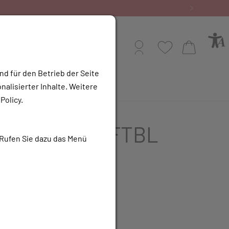
Bestellen Sie gern
Profil
Wunschliste
Warenkorb
nd für den Betrieb der Seite
alisierter Inhalte. Weitere
e Apotheke
Policy.
OFENAC G.L.FTBL
 Rufen Sie dazu das Menü
- 30 Stk.
R