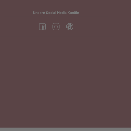
Unsere Social Media Kanäle
(öffnet in neuem Tab)
(öffnet in neuem Tab)
(öffnet in neuem Tab)
neuem Tab)