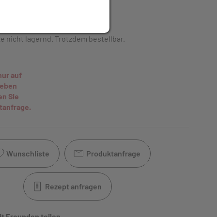
t
inkl. 10% MwSt.
e nicht lagernd. Trotzdem bestellbar.
nur auf
geben
en Sie
tanfrage.
Wunschliste
Produktanfrage
Rezept anfragen
it Freunden teilen