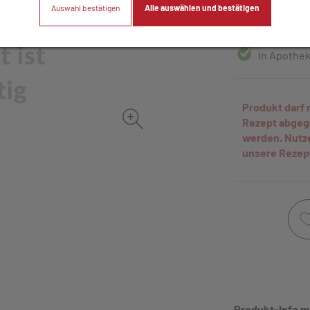
Auswahl bestätigen
Alle auswählen und bestätigen
30 Stk. / Einhei
In Apothek
Produkt darf 
Rezept abge
werden. Nutz
unsere Rezep
Produkt-Info m