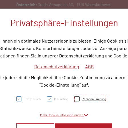
Privatsphäre-Einstellungen
hnen ein optimales Nutzererlebnis zu bieten. Einige Cookies si
tatistikzwecken, Komforteinstellungen, oder zur Anzeige person
flege
Medizinische Hilfsmittel
Tipps & Wissen
Service
Unser
ationen finden Sie in unserer Datenschutzerklärung und Cookie 
Datenschutzerklärung
|
AGB
DICL
ie jederzeit die Möglichkeit ihre Cookie-Zustimmung zu ändern.
50MG 
"Cookie-Einstellung" auf.
Erforderlich
Marketing
Personalisierung
PZN: 3763862
Mehr Cookie-Infos einblenden
6,15 EU