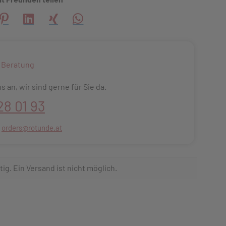
creator\plugin\share\core\structs\SocialSharingServiceSettings
Pinterest
LinkedIn
Xing
WhatsApp (#[creator\plugin\share\core\s
 Beratung
s an, wir sind gerne für Sie da.
28 01 93
:
orders@rotunde.at
tig. Ein Versand ist nicht möglich.