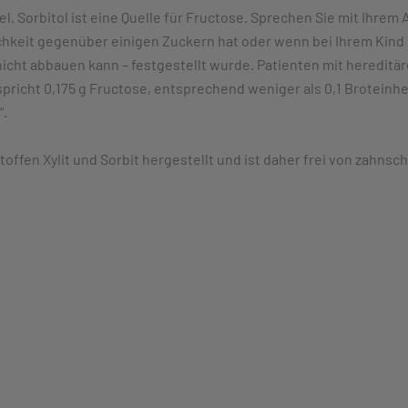
. Sorbitol ist eine Quelle für Fructose. Sprechen Sie mit Ihrem A
lichkeit gegenüber einigen Zuckern hat oder wenn bei Ihrem Kind 
cht abbauen kann – festgestellt wurde. Patienten mit hereditäre
ntspricht 0,175 g Fructose, entsprechend weniger als 0,1 Broteinh
“.
offen Xylit und Sorbit hergestellt und ist daher frei von zahns