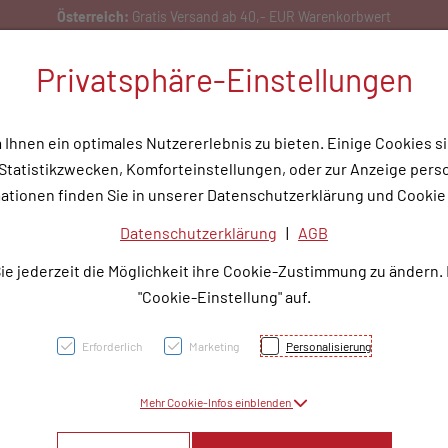
Bestellen Sie gerne per Mail unter
service@rotunde.at
Privatsphäre-Einstellungen
hnen ein optimales Nutzererlebnis zu bieten. Einige Cookies si
tatistikzwecken, Komforteinstellungen, oder zur Anzeige person
flege
Medizinische Hilfsmittel
Tipps & Wissen
Service
Unser
ationen finden Sie in unserer Datenschutzerklärung und Cookie 
Datenschutzerklärung
|
AGB
DENT
ie jederzeit die Möglichkeit ihre Cookie-Zustimmung zu ändern.
ZAHNU
"Cookie-Einstellung" auf.
Gram
Erforderlich
Marketing
Personalisierung
Mehr Cookie-Infos einblenden
PZN: 1325951