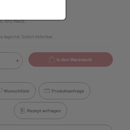
UR
kl. 10% MwSt.
 lagernd. Sofort lieferbar.
In den Warenkorb
Wunschliste
Produktanfrage
Rezept anfragen