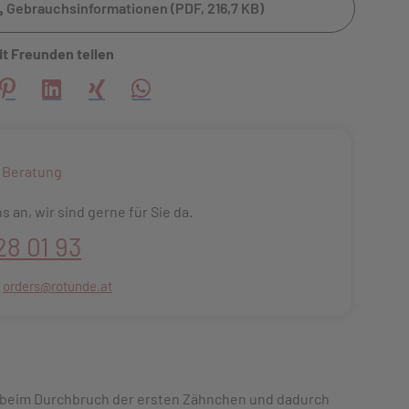
Gebrauchsinformationen (PDF, 216,7 KB)
it Freunden teilen
creator\plugin\share\core\structs\SocialSharingServiceSettings
Pinterest
LinkedIn
Xing
WhatsApp (#[creator\plugin\share\core\s
 Beratung
s an, wir sind gerne für Sie da.
28 01 93
:
orders@rotunde.at
 beim Durchbruch der ersten Zähnchen und dadurch