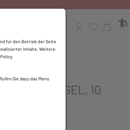
Profil
Wunschliste
Warenkorb
nd für den Betrieb der Seite
alisierter Inhalte. Weitere
e Apotheke
Policy.
INOX
 Rufen Sie dazu das Menü
NGSHILFE GEL, 10
m