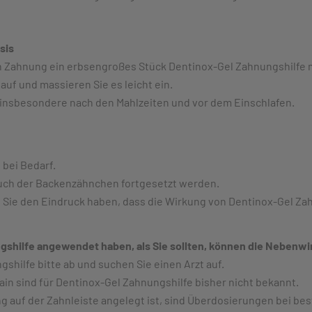
sis
n Zahnung ein erbsengroßes Stück Dentinox-Gel Zahnungshilfe 
auf und massieren Sie es leicht ein.
, insbesondere nach den Mahlzeiten und vor dem Einschlafen.
bei Bedarf.
 auch der Backenzähnchen fortgesetzt werden.
 Sie den Eindruck haben, dass die Wirkung von Dentinox-Gel Zah
shilfe angewendet haben, als Sie sollten, können die Nebenwi
ngshilfe bitte ab und suchen Sie einen Arzt auf.
in sind für Dentinox-Gel Zahnungshilfe bisher nicht bekannt.
ung auf der Zahnleiste angelegt ist, sind Überdosierungen bei