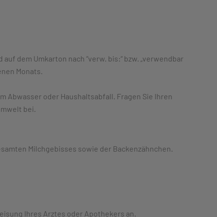
d auf dem Umkarton nach “verw. bis:“ bzw. „verwendbar
enen Monats.
 im Abwasser oder Haushaltsabfall. Fragen Sie Ihren
Umwelt bei.
gesamten Milchgebisses sowie der Backenzähnchen.
isung Ihres Arztes oder Apothekers an.