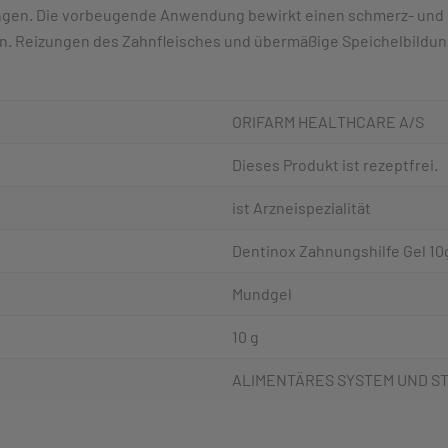
gen. Die vorbeugende Anwendung bewirkt einen schmerz- und k
. Reizungen des Zahnfleisches und übermäßige Speichelbildun
ORIFARM HEALTHCARE A/S
Dieses Produkt ist rezeptfrei.
ist Arzneispezialität
Dentinox Zahnungshilfe Gel 10
Mundgel
10 g
ALIMENTÄRES SYSTEM UND S