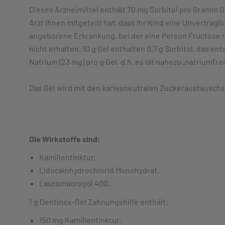
Dieses Arzneimittel enthält 70 mg Sorbitol pro Gramm Gel
Arzt Ihnen mitgeteilt hat, dass Ihr Kind eine Unverträg
angeborene Erkrankung, bei der eine Person Fructose ni
nicht erhalten. 10 g Gel enthalten 0,7 g Sorbitol, das e
Natrium (23 mg) pro g Gel, d.h. es ist nahezu „natriumfrei
Das Gel wird mit den kariesneutralen Zuckeraustauschst
Die Wirkstoffe sind:
Kamillentinktur,
Lidocainhydrochlorid Monohydrat,
Lauromacrogol 400.
1 g Dentinox-Gel Zahnungshilfe enthält:
150 mg Kamillentinktur,