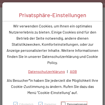
Zum Inhalt springen [AK + 0]
Zum Hauptmenü springen [AK + 1]
Zum Hauptmenü springen [AK + 2]
Zum Hauptmenü (oben rechts) springen [AK + 3]
Zum Widget-Menü rechts springen [AK + 4]
Zu den Inhalten im Fußbereich springen [AK + 5]
bwert
Bestellen Sie gerne per Mail unter
service@rotund
Toggle 
Privatsphäre-Einstellungen
Produktsuche
Wir verwenden Cookies, um Ihnen ein optimales
CLOPIDOGREL KRKA
Nutzererlebnis zu bieten. Einige Cookies sind für den
D.D.FTBL 75 - 30 Stk.
Betrieb der Seite notwendig, andere dienen
Statistikzwecken, Komforteinstellungen, oder zur
PZN: 3782115
Anzeige personalisierter Inhalte. Weitere Informationen
finden Sie in unserer Datenschutzerklärung und Cookie
Policy.
Datenschutzerklärung
|
AGB
Als Besucher*in haben Sie jederzeit die Möglichkeit ihre
Cookie-Zustimmung zu ändern. Rufen Sie dazu das
Menü "Cookie-Einstellung" auf.
Erforderlich
Marketing
Personalisierung