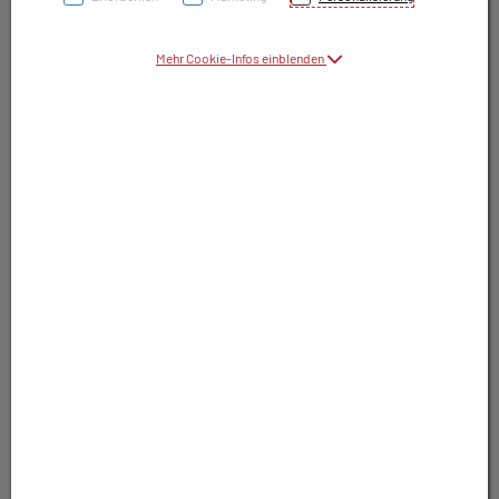
Symbolbild(er)
Mehr Cookie-Infos einblenden
12,40 EUR
30 Stk. / Einheit
inkl. 10% MwSt.
In Apotheke nicht lagernd. Trotzdem
bestellbar.
In Wunschliste legen
Produkt darf nur auf Rezept abgegeben
werden. Nutzen Sie unsere Rezeptanfrage.