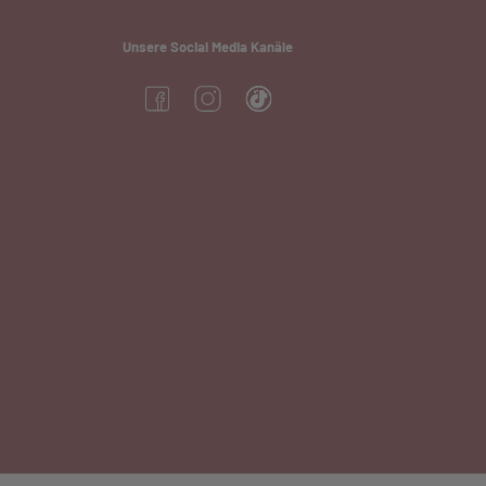
Unsere Social Media Kanäle
(öffnet in neuem Tab)
(öffnet in neuem Tab)
(öffnet in neuem Tab)
neuem Tab)