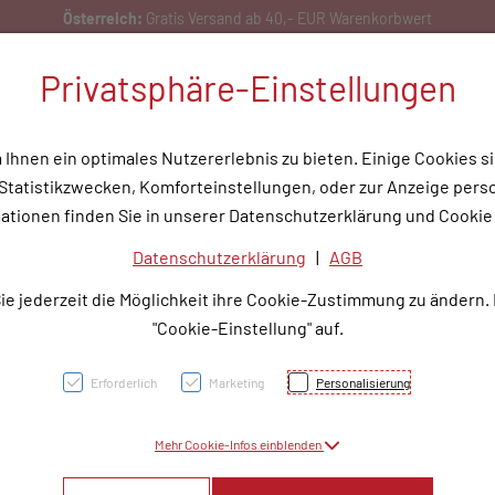
Privatsphäre-Einstellungen
hnen ein optimales Nutzererlebnis zu bieten. Einige Cookies si
tatistikzwecken, Komforteinstellungen, oder zur Anzeige person
flege
Medizinische Hilfsmittel
Tipps & Wissen
Service
Unser
ationen finden Sie in unserer Datenschutzerklärung und Cookie 
Datenschutzerklärung
|
AGB
CLOP
ie jederzeit die Möglichkeit ihre Cookie-Zustimmung zu ändern.
75MG -
"Cookie-Einstellung" auf.
Erforderlich
Marketing
Personalisierung
PZN: 3765246
Mehr Cookie-Infos einblenden
37,35 E