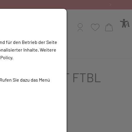
Bestellen Sie gerne per Mail unter
Profil
Wunschliste
Warenkorb
nd für den Betrieb der Seite
alisierter Inhalte. Weitere
e Apotheke
Policy.
IDOGREL ACT FTBL
 Rufen Sie dazu das Menü
 100 Stk.
UR