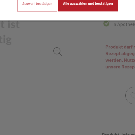
Auswahl bestätigen
Alle auswählen und bestätigen
100 Stk. / Einhe
In Apothek
Produkt darf 
Rezept abge
werden. Nutz
unsere Rezep
Produkt-Info m