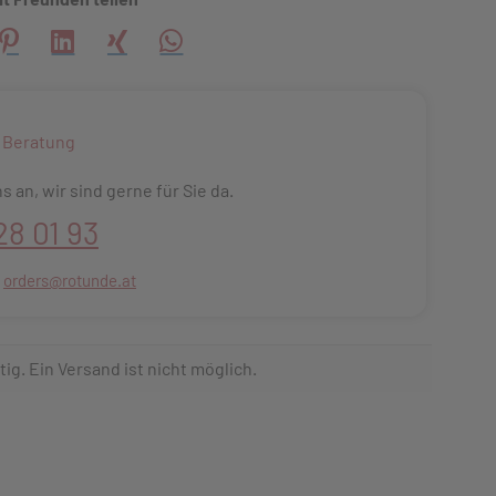
creator\plugin\share\core\structs\SocialSharingServiceSettings
Pinterest
LinkedIn
Xing
WhatsApp (#[creator\plugin\share\core\s
 Beratung
s an, wir sind gerne für Sie da.
28 01 93
:
orders@rotunde.at
tig. Ein Versand ist nicht möglich.