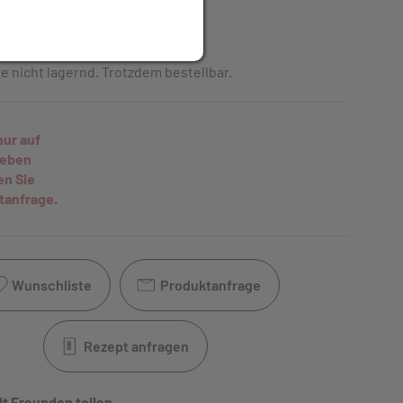
it
inkl. 10% MwSt.
e nicht lagernd. Trotzdem bestellbar.
nur auf
geben
en Sie
tanfrage.
Wunschliste
Produktanfrage
Rezept anfragen
it Freunden teilen