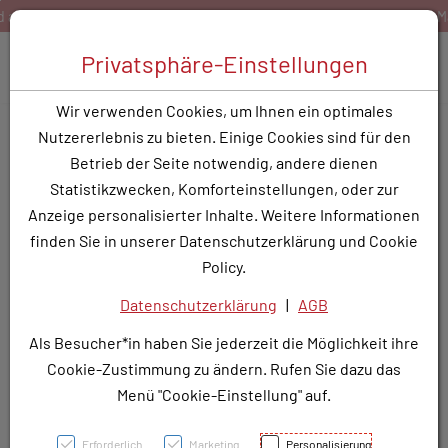
Zum Inhalt springen [AK + 0]
Zum Hauptmenü springen [AK + 1]
Zum Hauptmenü springen [AK + 2]
Zum Hauptmenü (oben rechts) springen [AK + 3]
Zum Widget-Menü rechts springen [AK + 4]
Zu den Inhalten im Fußbereich springen [AK + 5]
Bestellen Sie gerne per Mail unter
service@rotunde.at
Toggle 
Privatsphäre-Einstellungen
Produktsuche
Wir verwenden Cookies, um Ihnen ein optimales
CLAVAMOX GRAN ORSUS
Nutzererlebnis zu bieten. Einige Cookies sind für den
BTL 1G - 10 Stk.
Betrieb der Seite notwendig, andere dienen
Statistikzwecken, Komforteinstellungen, oder zur
PZN: 3775629
Anzeige personalisierter Inhalte. Weitere Informationen
finden Sie in unserer Datenschutzerklärung und Cookie
Policy.
Datenschutzerklärung
|
AGB
Als Besucher*in haben Sie jederzeit die Möglichkeit ihre
Cookie-Zustimmung zu ändern. Rufen Sie dazu das
Menü "Cookie-Einstellung" auf.
Erforderlich
Marketing
Personalisierung