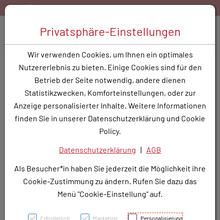
Zum Inhalt springen [AK + 0]
Zum Hauptmenü springen [AK + 1]
Zum Hauptmenü springen [AK + 2]
Zum Hauptmenü (oben rechts) springen [AK + 3]
Zum Widget-Menü rechts springen [AK + 4]
Zu den Inhalten im Fußbereich springen [AK + 5]
tis Versand ab 40,- EUR Warenkorbwert
Bestellen Sie g
Toggle 
Privatsphäre-Einstellungen
Produktsuche
Wir verwenden Cookies, um Ihnen ein optimales
CISCUTAN KPS 5MG
Nutzererlebnis zu bieten. Einige Cookies sind für den
Betrieb der Seite notwendig, andere dienen
PZN: 3779840
Statistikzwecken, Komforteinstellungen, oder zur
Anzeige personalisierter Inhalte. Weitere Informationen
finden Sie in unserer Datenschutzerklärung und Cookie
Policy.
Datenschutzerklärung
|
AGB
Als Besucher*in haben Sie jederzeit die Möglichkeit ihre
Cookie-Zustimmung zu ändern. Rufen Sie dazu das
Menü "Cookie-Einstellung" auf.
Erforderlich
Marketing
Personalisierung