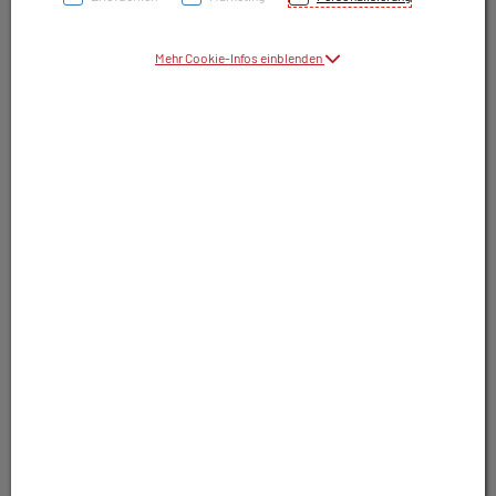
Symbolbild(er)
Mehr Cookie-Infos einblenden
15,10 EUR
30 Stk. / Einheit
inkl. 10% MwSt.
In Apotheke lagernd. Sofort lieferbar.
In Wunschliste legen
Produkt darf nur auf Rezept abgegeben
werden. Nutzen Sie unsere Rezeptanfrage.