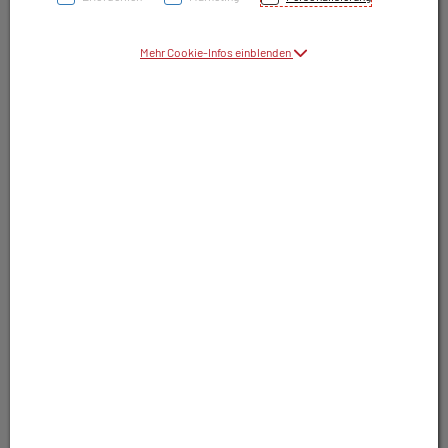
Symbolbild(er)
Mehr Cookie-Infos einblenden
9,85 EUR
30 Stk. / Einheit
inkl. 10% MwSt.
In Apotheke lagernd. Sofort lieferbar.
In Wunschliste legen
Produkt darf nur auf Rezept abgegeben
werden. Nutzen Sie unsere Rezeptanfrage.