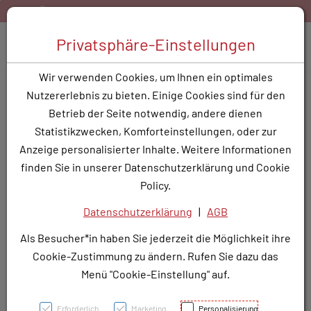
Zum Inhalt springen [AK + 0]
Zum Hauptmenü springen [AK + 1]
Zum Hauptmenü springen [AK + 2]
Zum Hauptmenü (oben rechts) springen [AK + 3]
Zum Widget-Menü rechts springen [AK + 4]
Zu den Inhalten im Fußbereich springen [AK + 5]
Versand ab 40,- EUR Warenkorbwert
Bestellen Sie gerne 
Toggle 
Privatsphäre-Einstellungen
Produktsuche
Wir verwenden Cookies, um Ihnen ein optimales
CANDESARTAN SAN TBL
Nutzererlebnis zu bieten. Einige Cookies sind für den
32MG
Betrieb der Seite notwendig, andere dienen
Statistikzwecken, Komforteinstellungen, oder zur
PZN: 3786917
Anzeige personalisierter Inhalte. Weitere Informationen
finden Sie in unserer Datenschutzerklärung und Cookie
Policy.
Datenschutzerklärung
|
AGB
Als Besucher*in haben Sie jederzeit die Möglichkeit ihre
Cookie-Zustimmung zu ändern. Rufen Sie dazu das
Menü "Cookie-Einstellung" auf.
Erforderlich
Marketing
Personalisierung