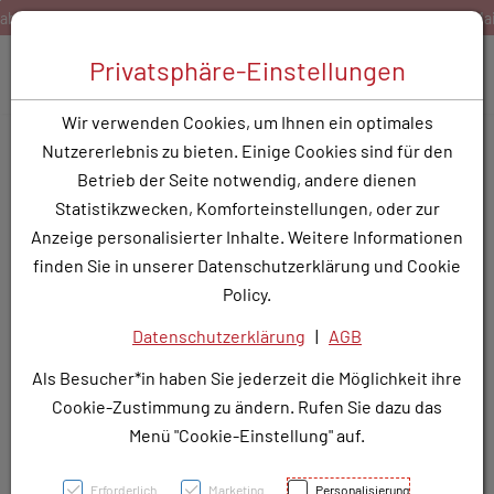
Zum Inhalt springen [AK + 0]
Zum Hauptmenü springen [AK + 1]
Zum Hauptmenü springen [AK + 2]
Zum Hauptmenü (oben rechts) springen [AK + 3]
Zum Widget-Menü rechts springen [AK + 4]
Zu den Inhalten im Fußbereich springen [AK + 5]
Bestellen Sie gerne per Mail unter
service@rotunde.at
Toggle 
Privatsphäre-Einstellungen
Produktsuche
Wir verwenden Cookies, um Ihnen ein optimales
CANDESARTAN RTP TBL
Nutzererlebnis zu bieten. Einige Cookies sind für den
32MG
Betrieb der Seite notwendig, andere dienen
Statistikzwecken, Komforteinstellungen, oder zur
PZN: 3782977
Anzeige personalisierter Inhalte. Weitere Informationen
finden Sie in unserer Datenschutzerklärung und Cookie
Policy.
Datenschutzerklärung
|
AGB
Als Besucher*in haben Sie jederzeit die Möglichkeit ihre
Cookie-Zustimmung zu ändern. Rufen Sie dazu das
Menü "Cookie-Einstellung" auf.
Erforderlich
Marketing
Personalisierung