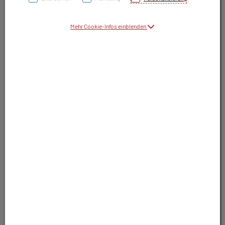
Symbolbild(er)
Mehr Cookie-Infos einblenden
9,85 EUR
30 Stk. / Einheit
inkl. 10% MwSt.
In Apotheke lagernd. Sofort lieferbar.
In Wunschliste legen
Produkt darf nur auf Rezept abgegeben
werden. Nutzen Sie unsere Rezeptanfrage.