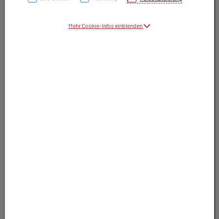
Symbolbild(er)
Mehr Cookie-Infos einblenden
9,85 EUR
30 Stk. / Einheit
inkl. 10% MwSt.
In Apotheke lagernd. Sofort lieferbar.
In Wunschliste legen
Produkt darf nur auf Rezept abgegeben
werden. Nutzen Sie unsere Rezeptanfrage.