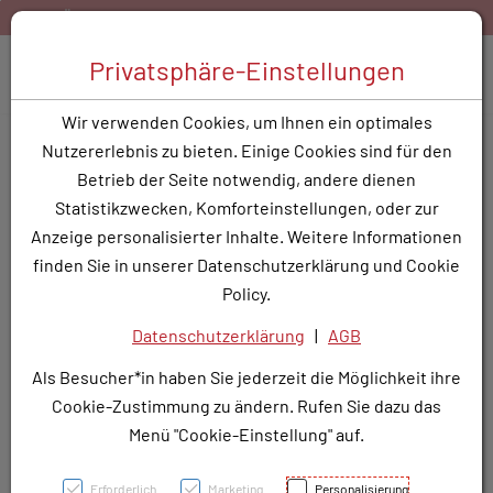
Zum Inhalt springen [AK + 0]
Zum Hauptmenü springen [AK + 1]
Zum Hauptmenü springen [AK + 2]
Zum Hauptmenü (oben rechts) springen [AK + 3]
Zum Widget-Menü rechts springen [AK + 4]
Zu den Inhalten im Fußbereich springen [AK + 5]
s Versand ab 40,- EUR Warenkorbwert
Bestellen Sie gern
Toggle 
Privatsphäre-Einstellungen
Produktsuche
Wir verwenden Cookies, um Ihnen ein optimales
CANDESARTAN RTP TBL
Nutzererlebnis zu bieten. Einige Cookies sind für den
16MG
Betrieb der Seite notwendig, andere dienen
Statistikzwecken, Komforteinstellungen, oder zur
PZN: 3782954
Anzeige personalisierter Inhalte. Weitere Informationen
finden Sie in unserer Datenschutzerklärung und Cookie
Policy.
Datenschutzerklärung
|
AGB
Als Besucher*in haben Sie jederzeit die Möglichkeit ihre
Cookie-Zustimmung zu ändern. Rufen Sie dazu das
Menü "Cookie-Einstellung" auf.
Erforderlich
Marketing
Personalisierung