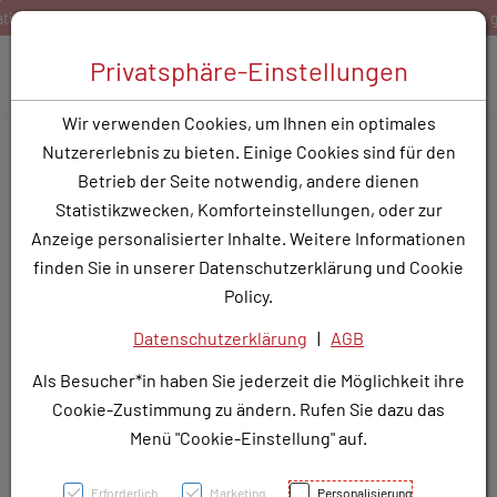
Zum Inhalt springen [AK + 0]
Zum Hauptmenü springen [AK + 1]
Zum Hauptmenü springen [AK + 2]
Zum Hauptmenü (oben rechts) springen [AK + 3]
Zum Widget-Menü rechts springen [AK + 4]
Zu den Inhalten im Fußbereich springen [AK + 5]
ert
Bestellen Sie gerne per Mail unter
service@rotunde.
Toggle 
Privatsphäre-Einstellungen
Produktsuche
Wir verwenden Cookies, um Ihnen ein optimales
CANDESARTAN/HCT 1A
Nutzererlebnis zu bieten. Einige Cookies sind für den
8/12,5MG
Betrieb der Seite notwendig, andere dienen
Statistikzwecken, Komforteinstellungen, oder zur
PZN: 3786857
Anzeige personalisierter Inhalte. Weitere Informationen
finden Sie in unserer Datenschutzerklärung und Cookie
Policy.
Datenschutzerklärung
|
AGB
Als Besucher*in haben Sie jederzeit die Möglichkeit ihre
Cookie-Zustimmung zu ändern. Rufen Sie dazu das
Menü "Cookie-Einstellung" auf.
Erforderlich
Marketing
Personalisierung