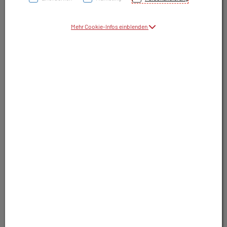
Symbolbild(er)
Mehr Cookie-Infos einblenden
8,35 EUR
30 Stk. / Einheit
inkl. 10% MwSt.
In Apotheke lagernd. Sofort lieferbar.
In Wunschliste legen
Produkt darf nur auf Rezept abgegeben
werden. Nutzen Sie unsere Rezeptanfrage.