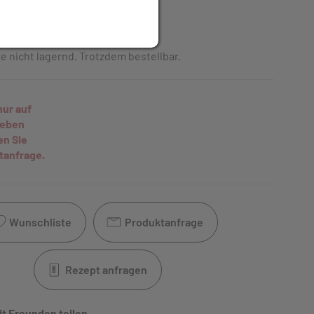
t
inkl. 10% MwSt.
e nicht lagernd. Trotzdem bestellbar.
nur auf
geben
en Sie
tanfrage.
Wunschliste
Produktanfrage
Rezept anfragen
it Freunden teilen