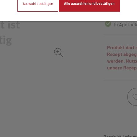
Auswahl bestätigen
Alle auswählen und bestätigen
30 Stk. / Einhei
In Apothek
Produkt darf 
Rezept abge
werden. Nutz
unsere Rezep
Produkt-Info m