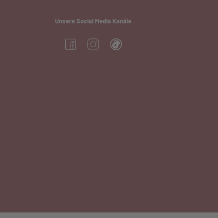
Unsere Social Media Kanäle
(öffnet in neuem Tab)
(öffnet in neuem Tab)
(öffnet in neuem Tab)
neuem Tab)