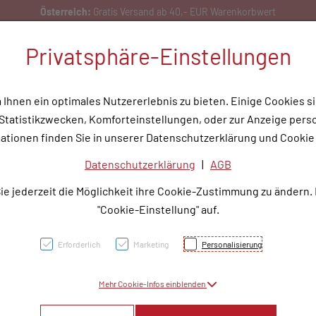
enkorbwert
Privatsphäre-Einstellungen
hnen ein optimales Nutzererlebnis zu bieten. Einige Cookies si
tatistikzwecken, Komforteinstellungen, oder zur Anzeige person
flege
Medizinische Hilfsmittel
Tipps & Wissen
Service
Unser
ationen finden Sie in unserer Datenschutzerklärung und Cookie 
Datenschutzerklärung
|
AGB
CAND
ie jederzeit die Möglichkeit ihre Cookie-Zustimmung zu ändern.
32MG
"Cookie-Einstellung" auf.
Erforderlich
Marketing
Personalisierung
PZN: 3785993
Mehr Cookie-Infos einblenden
9,50 EU