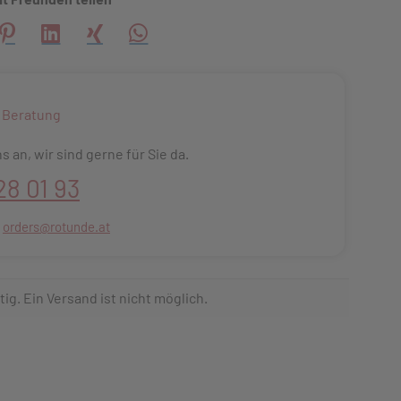
creator\plugin\share\core\structs\SocialSharingServiceSettings
Pinterest
LinkedIn
Xing
WhatsApp (#[creator\plugin\share\core\s
 Beratung
s an, wir sind gerne für Sie da.
28 01 93
:
orders@rotunde.at
tig. Ein Versand ist nicht möglich.