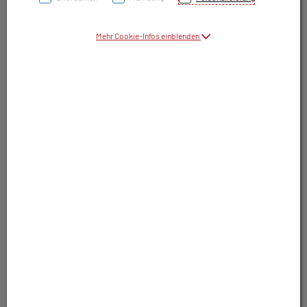
Symbolbild(er)
Mehr Cookie-Infos einblenden
9,25 EUR
30 Stk. / Einheit
inkl. 10% MwSt.
In Apotheke lagernd. Sofort lieferbar.
In Wunschliste legen
Produkt darf nur auf Rezept abgegeben
werden. Nutzen Sie unsere Rezeptanfrage.