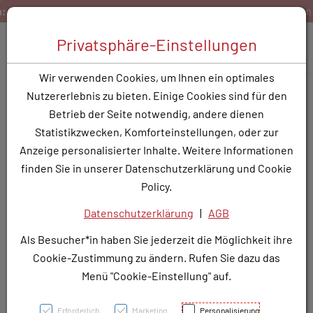
Zum Inhalt springen [AK + 0]
Zum Hauptmenü springen [AK + 1]
Zum Hauptmenü springen [AK + 2]
Zum Hauptmenü (oben rechts) springen [AK + 3]
Zum Widget-Menü rechts springen [AK + 4]
Zu den Inhalten im Fußbereich springen [AK + 5]
korbwert
Bestellen Sie gerne per Mail unter
service@rotu
Toggle 
Privatsphäre-Einstellungen
Produktsuche
Wir verwenden Cookies, um Ihnen ein optimales
CANDESARTAN 1A TBL
Nutzererlebnis zu bieten. Einige Cookies sind für den
4MG
Betrieb der Seite notwendig, andere dienen
Statistikzwecken, Komforteinstellungen, oder zur
PZN: 3786082
Anzeige personalisierter Inhalte. Weitere Informationen
finden Sie in unserer Datenschutzerklärung und Cookie
Policy.
Datenschutzerklärung
|
AGB
Als Besucher*in haben Sie jederzeit die Möglichkeit ihre
Cookie-Zustimmung zu ändern. Rufen Sie dazu das
Menü "Cookie-Einstellung" auf.
Erforderlich
Marketing
Personalisierung