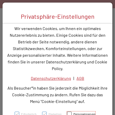
Zum Inhalt springen [AK + 0]
Zum Hauptmenü springen [AK + 1]
Zum Hauptmenü springen [AK + 2]
Zum Hauptmenü (oben rechts) springen [AK + 3]
Zum Widget-Menü rechts springen [AK + 4]
Zu den Inhalten im Fußbereich springen [AK + 5]
Bestellen Sie gerne per Mail unter
service@rotunde.at
Toggle 
Privatsphäre-Einstellungen
Produktsuche
Wir verwenden Cookies, um Ihnen ein optimales
Baldrian „Sanova“
Nutzererlebnis zu bieten. Einige Cookies sind für den
Nachtruhe Dragees, 40
Betrieb der Seite notwendig, andere dienen
Stück
Statistikzwecken, Komforteinstellungen, oder zur
Anzeige personalisierter Inhalte. Weitere Informationen
finden Sie in unserer Datenschutzerklärung und Cookie
PZN: 3763448
Policy.
Datenschutzerklärung
|
AGB
Als Besucher*in haben Sie jederzeit die Möglichkeit ihre
Cookie-Zustimmung zu ändern. Rufen Sie dazu das
Menü "Cookie-Einstellung" auf.
Erforderlich
Marketing
Personalisierung