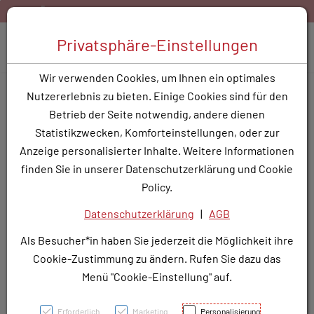
Zum Inhalt springen [AK + 0]
Zum Hauptmenü springen [AK + 1]
Zum Hauptmenü springen [AK + 2]
Zum Hauptmenü (oben rechts) springen [AK + 3]
Zum Widget-Menü rechts springen [AK + 4]
Zu den Inhalten im Fußbereich springen [AK + 5]
h:
Gratis Versand ab 40,- EUR Warenkorbwert
Bestellen
Toggle 
Privatsphäre-Einstellungen
Produktsuche
Wir verwenden Cookies, um Ihnen ein optimales
BACILLOL TISSUES NF
Nutzererlebnis zu bieten. Einige Cookies sind für den
Betrieb der Seite notwendig, andere dienen
PZN: 3620660
Statistikzwecken, Komforteinstellungen, oder zur
Anzeige personalisierter Inhalte. Weitere Informationen
finden Sie in unserer Datenschutzerklärung und Cookie
Policy.
Datenschutzerklärung
|
AGB
Als Besucher*in haben Sie jederzeit die Möglichkeit ihre
Cookie-Zustimmung zu ändern. Rufen Sie dazu das
Menü "Cookie-Einstellung" auf.
Erforderlich
Marketing
Personalisierung