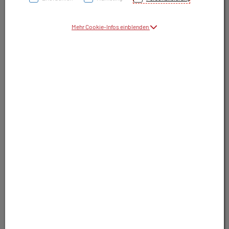
Symbolbild(er)
Mehr Cookie-Infos einblenden
21,90 EUR
100 Stk. / Einheit
inkl. 20% MwSt.
In Apotheke nicht lagernd. Trotzdem
bestellbar.
In Wunschliste legen
In den Warenkorb