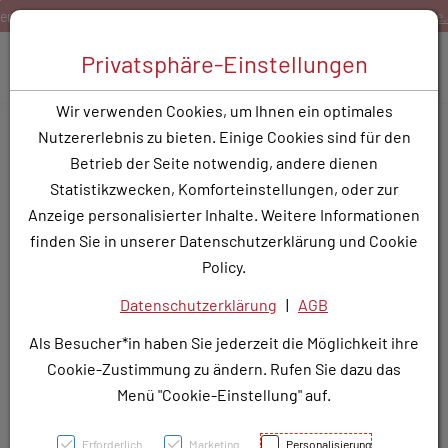
Zum Inhalt springen [AK + 0]
Zum Hauptmenü springen [AK + 1]
Zum Hauptmenü springen [AK + 2]
Zum Hauptmenü (oben rechts) springen [AK + 3]
Zum Widget-Menü rechts springen [AK + 4]
Zu den Inhalten im Fußbereich springen [AK + 5]
Bestellen Sie gerne per Mail unter
service@rotunde.at
Toggle 
Privatsphäre-Einstellungen
Produktsuche
Wir verwenden Cookies, um Ihnen ein optimales
Avène Sunsistick Ka Spf
Nutzererlebnis zu bieten. Einige Cookies sind für den
50+ 20g
Betrieb der Seite notwendig, andere dienen
Statistikzwecken, Komforteinstellungen, oder zur
PZN: 5397835
Anzeige personalisierter Inhalte. Weitere Informationen
finden Sie in unserer Datenschutzerklärung und Cookie
Policy.
Datenschutzerklärung
|
AGB
Als Besucher*in haben Sie jederzeit die Möglichkeit ihre
Cookie-Zustimmung zu ändern. Rufen Sie dazu das
Menü "Cookie-Einstellung" auf.
Erforderlich
Marketing
Personalisierung