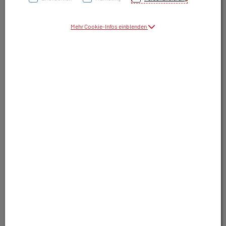
Mehr Cookie-Infos einblenden
Symbolbild(er)
21,50 EUR
20 g / Einheit
inkl. 20% MwSt.
In Apotheke nicht lagernd. Trotzdem
bestellbar.