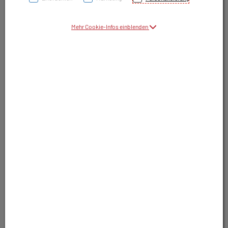
Symbolbild(er)
Mehr Cookie-Infos einblenden
9,10 EUR
30 Stk. / Einheit
inkl. 10% MwSt.
In Apotheke lagernd. Sofort lieferbar.
In Wunschliste legen
Produkt darf nur auf Rezept abgegeben
werden. Nutzen Sie unsere Rezeptanfrage.