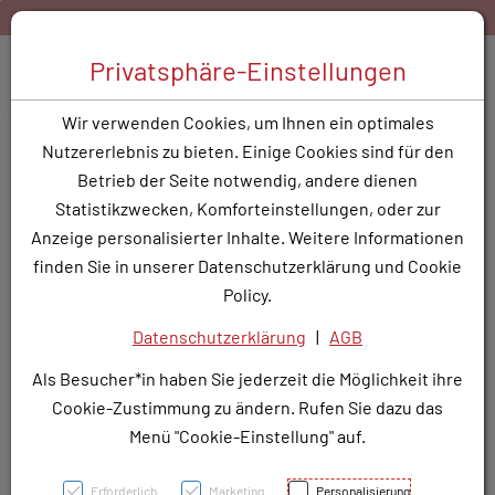
Zum Inhalt springen [AK + 0]
Zum Hauptmenü springen [AK + 1]
Zum Hauptmenü springen [AK + 2]
Zum Hauptmenü (oben rechts) springen [AK + 3]
Zum Widget-Menü rechts springen [AK + 4]
Zu den Inhalten im Fußbereich springen [AK + 5]
Bestellen Sie gerne per Mail unter
service@rotunde.at
Toggle 
Privatsphäre-Einstellungen
Produktsuche
Wir verwenden Cookies, um Ihnen ein optimales
ATORVASTATIN SAN FTBL
Nutzererlebnis zu bieten. Einige Cookies sind für den
20MG
Betrieb der Seite notwendig, andere dienen
Statistikzwecken, Komforteinstellungen, oder zur
PZN: 3778007
Anzeige personalisierter Inhalte. Weitere Informationen
finden Sie in unserer Datenschutzerklärung und Cookie
Policy.
Datenschutzerklärung
|
AGB
Als Besucher*in haben Sie jederzeit die Möglichkeit ihre
Cookie-Zustimmung zu ändern. Rufen Sie dazu das
Menü "Cookie-Einstellung" auf.
Erforderlich
Marketing
Personalisierung