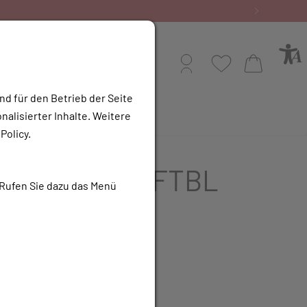
Bestellen
Profil
Wunschliste
Warenkorb
nd für den Betrieb der Seite
alisierter Inhalte. Weitere
e Apotheke
Policy.
ASTATIN 1A FTBL
 Rufen Sie dazu das Menü
UR