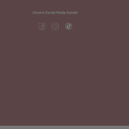
Unsere Social Media Kanäle
(öffnet in neuem Tab)
(öffnet in neuem Tab)
(öffnet in neuem Tab)
neuem Tab)