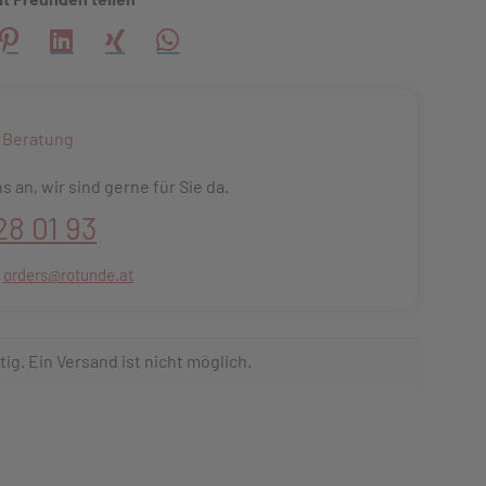
creator\plugin\share\core\structs\SocialSharingServiceSettings
Pinterest
LinkedIn
Xing
WhatsApp (#[creator\plugin\share\core\s
 Beratung
s an, wir sind gerne für Sie da.
28 01 93
:
orders@rotunde.at
tig. Ein Versand ist nicht möglich.