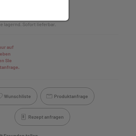
t
inkl. 10% MwSt.
 lagernd. Sofort lieferbar.
nur auf
geben
en Sie
tanfrage.
Wunschliste
Produktanfrage
Rezept anfragen
it Freunden teilen