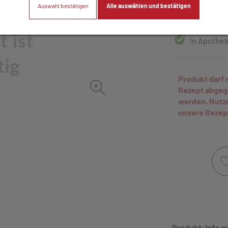
Auswahl bestätigen
Alle auswählen und bestätigen
30 Stk. / Einhei
In Apotheke
Produkt darf 
Rezept abge
werden. Nutz
unsere Rezep
Produkt-Info m