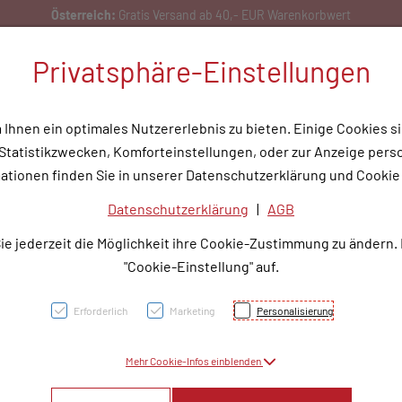
Privatsphäre-Einstellungen
hnen ein optimales Nutzererlebnis zu bieten. Einige Cookies si
tatistikzwecken, Komforteinstellungen, oder zur Anzeige person
flege
Medizinische Hilfsmittel
Tipps & Wissen
Service
Unser
ationen finden Sie in unserer Datenschutzerklärung und Cookie 
Datenschutzerklärung
|
AGB
ATORV
ie jederzeit die Möglichkeit ihre Cookie-Zustimmung zu ändern.
40MG
"Cookie-Einstellung" auf.
Erforderlich
Marketing
Personalisierung
PZN: 3778065
Mehr Cookie-Infos einblenden
8,30 E