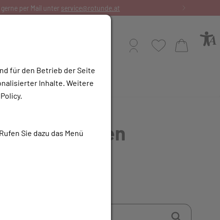
Profil
Wunschliste
Warenkorb
nd für den Betrieb der Seite
alisierter Inhalte. Weitere
e Apotheke
Policy.
s der
Rotunden
 Rufen Sie dazu das Menü