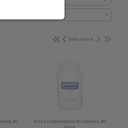
Seite 1 von 4
rmula, 60
Pure Encapsulations AI Enzymes, 60
Stück