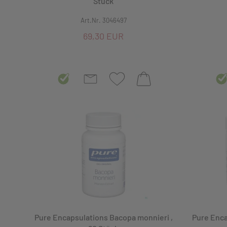
Stück
Zink
Art.Nr. 3046497
69,30 EUR
Zufuhr von ungesättigten Fettsäuren
Pure Encapsulations Bacopa monnieri ,
Pure Enca