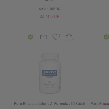
Coenzym Q10
Art.Nr. 3016007
33,40 EUR
COVID-19
Dermatika - Mittel bei Hauterkrankungen
Eisen
Fieberblasen
Gesundheit
Haare & Nägel
Haut
Hypnotika/Sedativa, Beruhigungsmittel
Immunstimulantien
Pure Encapsulations AI Formula , 60 Stück
Pure Encaps