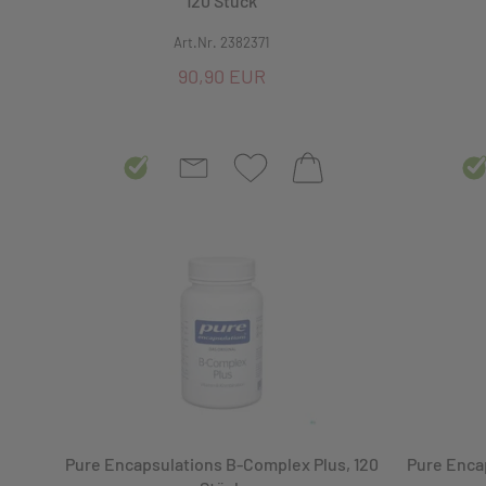
120 Stück
Art.Nr. 2382371
Vitamin B
90,90 EUR
Vitamin C
Vitamine & Mineralstoffe
Vitamine, Kombinationspräparate
Vitamine, Mineralstoffe
Vitamine, Mineralstoffe, Kombination
Vitamine, Monopräparate
Vitamin K
XMAS
Pure Encapsulations B-Complex Plus, 120
Pure Enca
Zellschutz, Radikalfänger