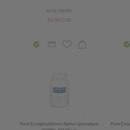
Kalium
Art.Nr. 3567351
Kinderwunsch
50,90 EUR
Kreislaufmittel, Durchblutungsstörungen
Lipidsenk., Diabetes u. Arteriosklerose
Magen-, Darmmittel
Magnesium
Marken
Mineralstoffe
Mittel zur Aminosäurezufuhr
Mittel zur Gewichtsreduktion
Pure Encapsulations Alpha Liponsäure
Pure Enc
200MG, 120 Stück