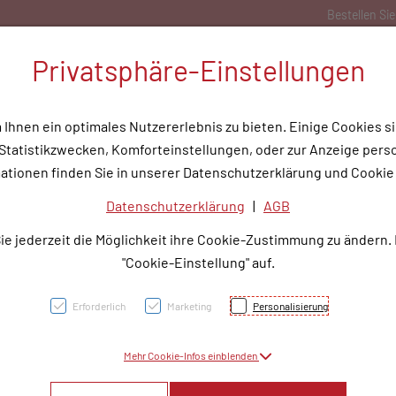
Bestellen Sie gerne per Mail unter
service@rotunde.at
Privatsphäre-Einstellungen
hnen ein optimales Nutzererlebnis zu bieten. Einige Cookies si
tatistikzwecken, Komforteinstellungen, oder zur Anzeige person
flege
Medizinische Hilfsmittel
Tipps & Wissen
Service
Unser
ationen finden Sie in unserer Datenschutzerklärung und Cookie 
Datenschutzerklärung
|
AGB
n Pure Encapsulations au
ie jederzeit die Möglichkeit ihre Cookie-Zustimmung zu ändern.
"Cookie-Einstellung" auf.
Erforderlich
Marketing
Personalisierung
Mehr Cookie-Infos einblenden