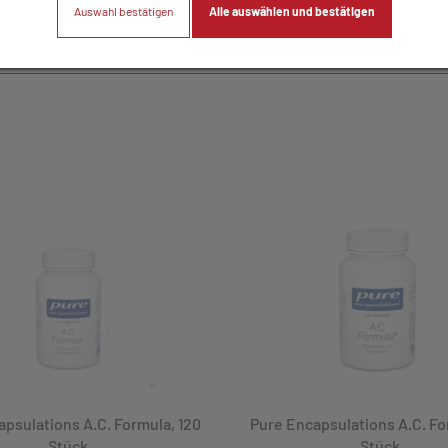
Auswahl bestätigen
Alle auswählen und bestätigen
psulations A.C. Formula, 120
Pure Encapsulations A.C. Fo
Stück
Stück