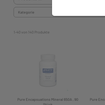
Kategorie
1-40 von 140 Produkte
Kategorie
Antirheumatika
Atemwegserkrankungen, grippale Infekte
Aufbau- Stärkungsmittel, Geriatrika
Augenmittel z. Unterstützung d.Sehkraft
Baby & Kind
Behandlung von Haaren und Nägeln
Pure Encapsuations Mineral 650A , 90
Pure Enca
Calcium
Stück