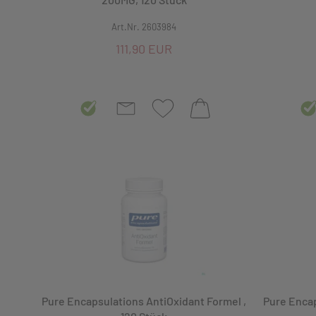
Nahrungserg. für Schwangere
Art.Nr. 2603984
Nahrungsergänzung
111,90 EUR
Nahrungsmittel
Phytopharmaka
Produkte ohne Kategorie
Pure Encapsulations
Schwangerschaft
Selen
Sonstige
Urologika
Pure Encapsulations AntiOxidant Formel ,
Pure Encap
Vitamin A