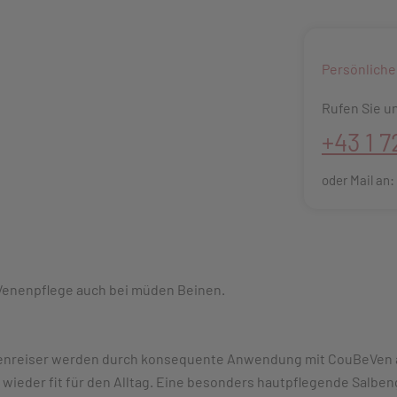
Persönliche
Rufen Sie un
+43 1 7
oder Mail an
Venenpflege auch bei müden Beinen.
esenreiser werden durch konsequente Anwendung mit CouBeVen a
wieder fit für den Alltag. Eine besonders hautpflegende Salben