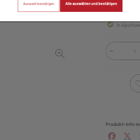
Auswahl bestätigen
Alle auswählen und bestätigen
100 ml / Einheit
In Apothek
Produkt-Info m
Facebook
X (#[