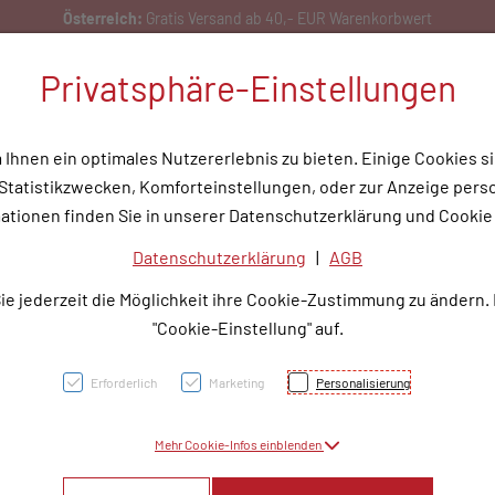
Bestellen Sie gerne per Mail unter
service@rotunde.at
Privatsphäre-Einstellungen
hnen ein optimales Nutzererlebnis zu bieten. Einige Cookies si
tatistikzwecken, Komforteinstellungen, oder zur Anzeige person
flege
Medizinische Hilfsmittel
Tipps & Wissen
Service
Unser
ationen finden Sie in unserer Datenschutzerklärung und Cookie 
Datenschutzerklärung
|
AGB
Adler
ie jederzeit die Möglichkeit ihre Cookie-Zustimmung zu ändern.
Millili
"Cookie-Einstellung" auf.
Erforderlich
Marketing
Personalisierung
PZN: 3032443
Mehr Cookie-Infos einblenden
14,80 E