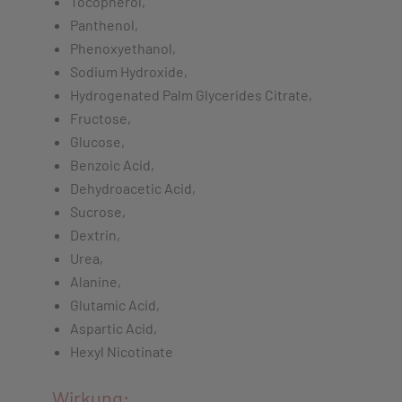
Tocopherol,
Panthenol,
Phenoxyethanol,
Sodium Hydroxide,
Hydrogenated Palm Glycerides Citrate,
Fructose,
Glucose,
Benzoic Acid,
Dehydroacetic Acid,
Sucrose,
Dextrin,
Urea,
Alanine,
Glutamic Acid,
Aspartic Acid,
Hexyl Nicotinate
Wirkung: