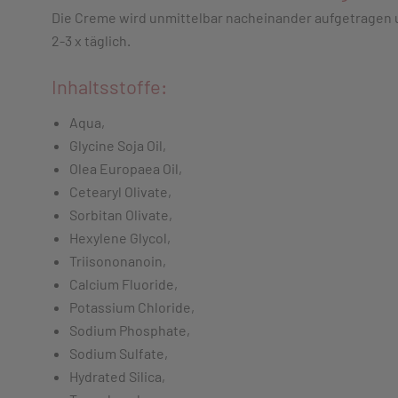
Die Creme wird unmittelbar nacheinander aufgetragen 
2-3 x täglich.
Inhaltsstoffe:
Aqua,
Glycine Soja Oil,
Olea Europaea Oil,
Cetearyl Olivate,
Sorbitan Olivate,
Hexylene Glycol,
Triisononanoin,
Calcium Fluoride,
Potassium Chloride,
Sodium Phosphate,
Sodium Sulfate,
Hydrated Silica,