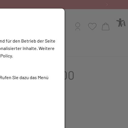
Profil
Wunschliste
Warenkorb
nd für den Betrieb der Seite
alisierter Inhalte. Weitere
e Apotheke
Policy.
 CouBeVen, 100
 Rufen Sie dazu das Menü
ter
UR