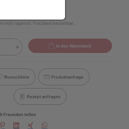
inkl. 20% MwSt.
e nicht lagernd. Trotzdem bestellbar.
In den Warenkorb
Wunschliste
Produktanfrage
Rezept anfragen
it Freunden teilen
creator\plugin\share\core\structs\SocialSharingServiceSettings
Pinterest
LinkedIn
Xing
WhatsApp (#[creator\plugin\share\core\s