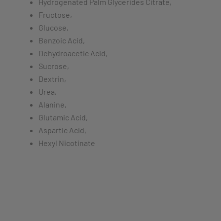
Hydrogenated Palm Glycerides Citrate,
Fructose,
Glucose,
Benzoic Acid,
Dehydroacetic Acid,
Sucrose,
Dextrin,
Urea,
Alanine,
Glutamic Acid,
Aspartic Acid,
Hexyl Nicotinate