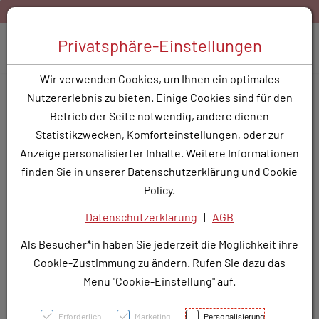
Zum Inhalt springen [AK + 0]
Zum Hauptmenü springen [AK + 1]
Zum Hauptmenü springen [AK + 2]
Zum Hauptmenü (oben rechts) springen [AK + 3]
Zum Widget-Menü rechts springen [AK + 4]
Zu den Inhalten im Fußbereich springen [AK + 5]
Österreich:
Gratis Versand ab 40,- EUR Warenkorbwert
Toggle 
Privatsphäre-Einstellungen
Produktsuche
Wir verwenden Cookies, um Ihnen ein optimales
3M Steri-Strip weiss
Nutzererlebnis zu bieten. Einige Cookies sind für den
verstärkt, 6 Stück
Betrieb der Seite notwendig, andere dienen
Statistikzwecken, Komforteinstellungen, oder zur
PZN: 3071414
Anzeige personalisierter Inhalte. Weitere Informationen
finden Sie in unserer Datenschutzerklärung und Cookie
Policy.
Datenschutzerklärung
|
AGB
Als Besucher*in haben Sie jederzeit die Möglichkeit ihre
Cookie-Zustimmung zu ändern. Rufen Sie dazu das
Menü "Cookie-Einstellung" auf.
Erforderlich
Marketing
Personalisierung