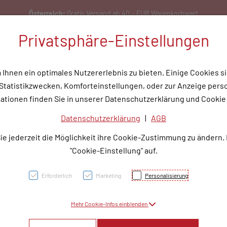
Österreich:
Gratis Versand ab 40,- EUR Warenkorbwert
Privatsphäre-Einstellungen
hnen ein optimales Nutzererlebnis zu bieten. Einige Cookies si
tatistikzwecken, Komforteinstellungen, oder zur Anzeige person
flege
Medizinische Hilfsmittel
Tipps & Wissen
Service
Unser
ationen finden Sie in unserer Datenschutzerklärung und Cookie 
Datenschutzerklärung
|
AGB
3M™ C
ie jederzeit die Möglichkeit ihre Cookie-Zustimmung zu ändern.
Hauts
"Cookie-Einstellung" auf.
Gram
Erforderlich
Marketing
Personalisierung
Mehr Cookie-Infos einblenden
PZN: 4309361