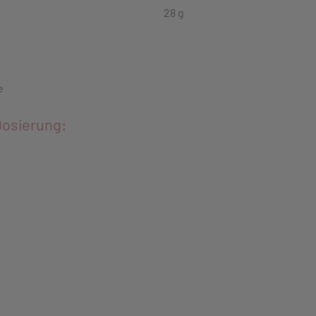
28 g
e
osierung: