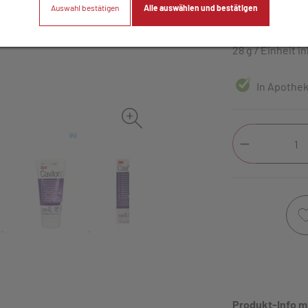
Auswahl bestätigen
Alle auswählen und bestätigen
14,40 E
28 g / Einheit
in
In Apothek
Produkt-Info m