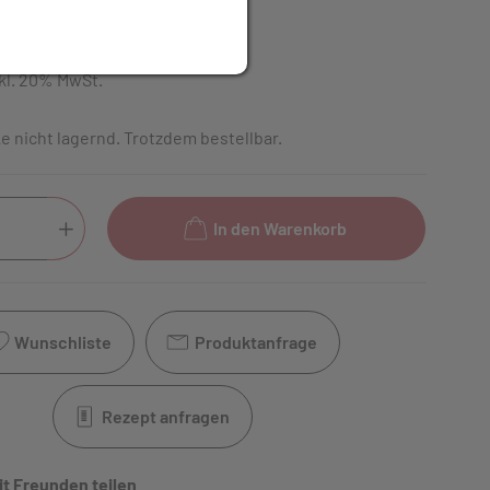
UR
kl. 20% MwSt.
e nicht lagernd. Trotzdem bestellbar.
In den Warenkorb
Wunschliste
Produktanfrage
Rezept anfragen
it Freunden teilen