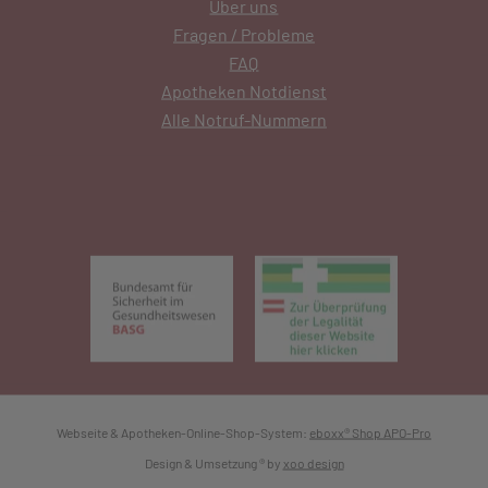
Über uns
Fragen / Probleme
FAQ
Apotheken Notdienst
Alle Notruf-Nummern
(öffnet in neuem Tab)
(öffnet in 
Webseite & Apotheken-Online-Shop-System:
eboxx® Shop APO-Pro
Design & Umsetzung
® by
xoo design