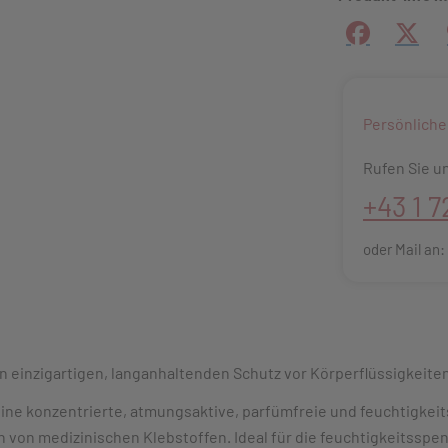
Facebook
X (#[
Persönliche
Rufen Sie un
+43 1 7
oder Mail an
inzigartigen, langanhaltenden Schutz vor Körperflüssigkeiten 
e konzentrierte, atmungsaktive, parfümfreie und feuchtigkeits
 von medizinischen Klebstoffen. Ideal für die feuchtigkeitssp