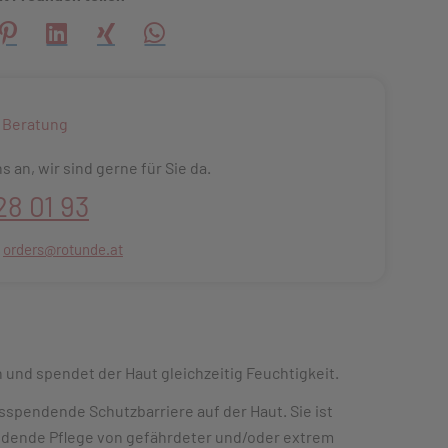
creator\plugin\share\core\structs\SocialSharingServiceSettings
Pinterest
LinkedIn
Xing
WhatsApp (#[creator\plugin\share\core\s
 Beratung
s an, wir sind gerne für Sie da.
28 01 93
:
orders@rotunde.at
und spendet der Haut gleichzeitig Feuchtigkeit.
spendende Schutzbarriere auf der Haut. Sie ist
endende Pflege von gefährdeter und/oder extrem