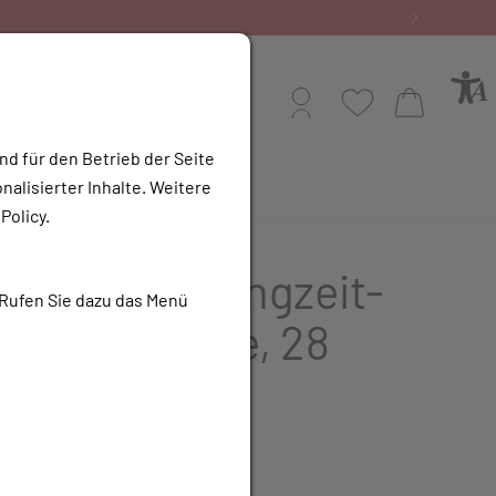
Profil
Wunschliste
Warenkorb
nd für den Betrieb der Seite
alisierter Inhalte. Weitere
e Apotheke
Policy.
avilon™ Langzeit-
 Rufen Sie dazu das Menü
chutz-Creme, 28
m